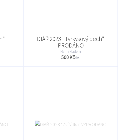
h"
DIÁŘ 2023 "Tyrkysový dech"
PRODÁNO
Není skladem
500 Kč
/
ks