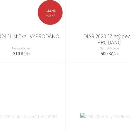
- 44 %
550 Kč
024 "Lištička" VYPRODÁNO
DIÁŘ 2023 "Zlatý dec
PRODÁNO
Není skladem
Není skladem
310 Kč
500 Kč
/
ks
/
ks