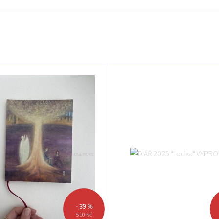
- 39 %
510 Kč