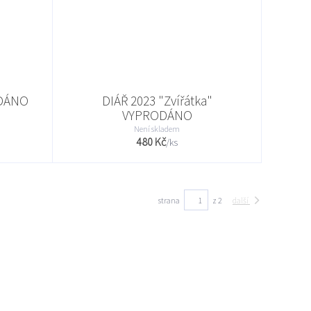
ODÁNO
DIÁŘ 2023 "Zvířátka"
VYPRODÁNO
Není skladem
480 Kč
/
ks
strana
z 2
další