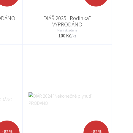
RODÁNO
DIÁŘ 2025 "Rodinka"
VYPRODÁNO
Není skladem
100 Kč
/
ks
- 82 %
- 82 %