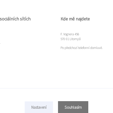
sociálních sítích
Kde mě najdete
F. Vognera 456
570 01 Litomyšl
m
Po předchozí telefonní domluvě.
Souhlasím
Nastavení