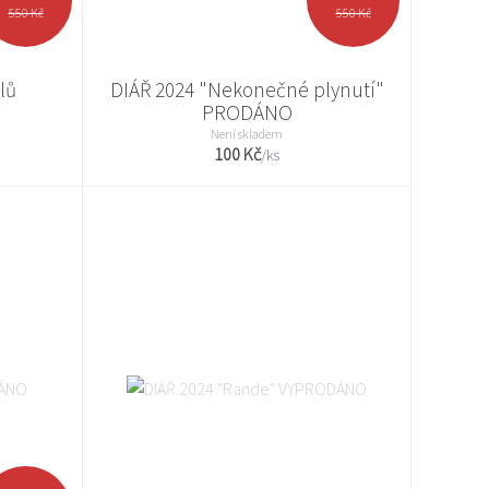
550 Kč
550 Kč
lů
DIÁŘ 2024 "Nekonečné plynutí"
PRODÁNO
Není skladem
100 Kč
/
ks