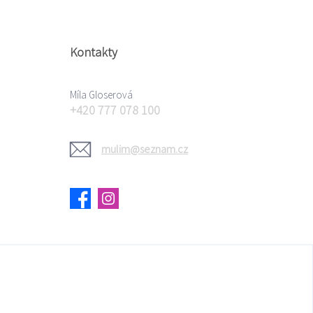
Kontakty
Míla Gloserová
+420 777 078 100
mulim@seznam.cz