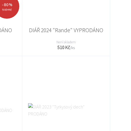
- 80 %
510 Kč
ODÁNO
DIÁŘ 2024 "Rande" VYPRODÁNO
Není skladem
510 Kč
/
ks