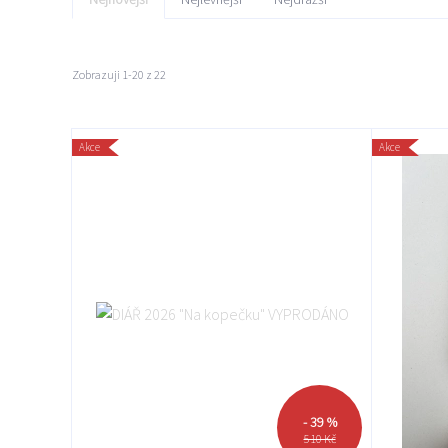
Zobrazuji 1-20 z 22
Akce
Akce
- 39 %
510 Kč