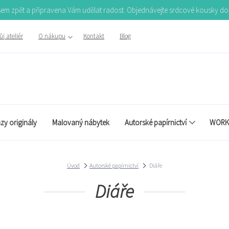
Jsem zpět a připravena Vám udělat radost. Objednávejte srdcové kousky d
j ateliér
O nákupu
Kontakt
Blog
zy originály
Malovaný nábytek
Autorské papírnictví
WORK
Úvod
Autorské papírnictví
Diáře
Diáře