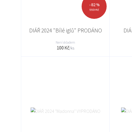
- 82 %
550 Kč
DIÁŘ 2024 "Bílé iglů" PRODÁNO
DIÁ
Není skladem
100 Kč
/
ks