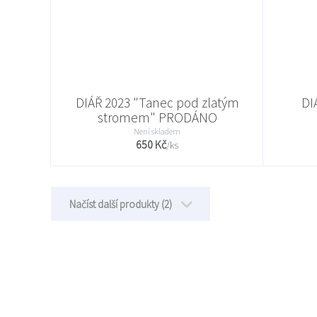
DIÁŘ 2023 "Tanec pod zlatým
DI
stromem" PRODÁNO
Není skladem
650 Kč
/
ks
Načíst další produkty (2)