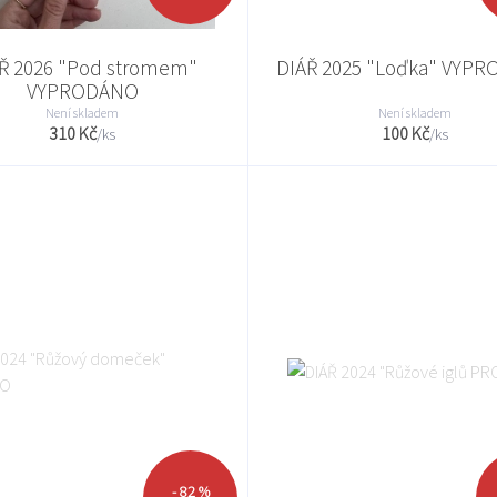
Ř 2026 "Pod stromem"
DIÁŘ 2025 "Loďka" VYP
VYPRODÁNO
Není skladem
Není skladem
310 Kč
100 Kč
/
ks
/
ks
- 82 %