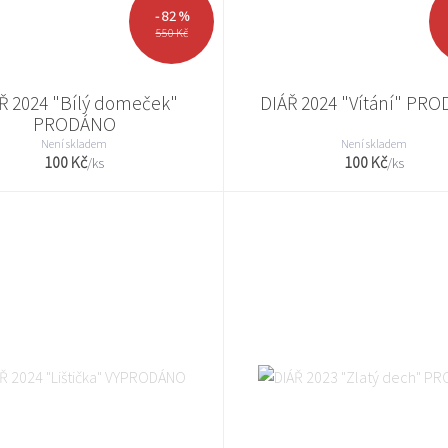
- 82 %
550 Kč
Ř 2024 "Bílý domeček"
DIÁŘ 2024 "Vítání" PR
PRODÁNO
Není skladem
Není skladem
100 Kč
100 Kč
/
ks
/
ks