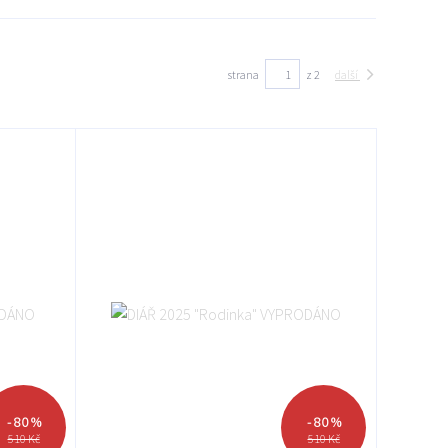
strana
z 2
další
- 80 %
- 80 %
510 Kč
510 Kč