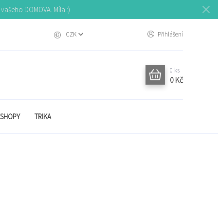
o vašeho DOMOVA. Míla :)
CZK
Přihlášení
0
ks
0 Kč
SHOPY
TRIKA