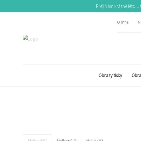
Přeji Vám krásné léto. 
O mně
Mů
Obrazy tisky
Obra
Nejnovější
Nejlevnější
Nejdražší