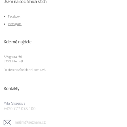
Jsem na sociálních sítích
Facebook
Instagram
Kde mě najdete
F. Vognera 456
570 01 Litomyšl
Po předchozí telefonní domluvě.
Kontakty
Míla Gloserová
+420 777 078 100
mulim@seznam.cz