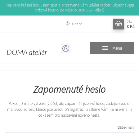
Přeji Vám krásné léto. Jsem zpět a připravena Vám udělat radost. Objednávejte
srdcové kousky do vašeho DOMOVA. Míla :)
0
ks
CZK
0 Kč
Menu
Zapomenuté heslo
Pokud již máte vytvořený účet, ale zapomněli jste své heslo, zadejte svou e-
mailovou adresu, kterou jste uvedli při registraci. Zašleme Vám na ni e-mail s
odkazem pro nastavení nového hesla.
Váš e-mail: