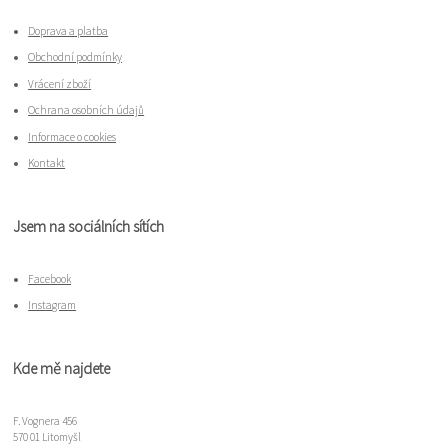
Doprava a platba
Obchodní podmínky
Vrácení zboží
Ochrana osobních údajů
Informace o cookies
Kontakt
Jsem na sociálních sítích
Facebook
Instagram
Kde mě najdete
F. Vognera 456
570 01 Litomyšl