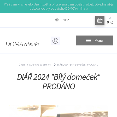
Přeji Vám krásné léto. Jsem zpět a připravena Vám udělat radost. Objednávejte
srdcové kousky do vašeho DOMOVA. Míla :)
0
ks
CZK
0 Kč
Menu
Úvod
Autorské papírnictví
DIÁŘ 2024 "Bílý domeček" PRODÁNO
DIÁŘ 2024 "Bílý domeček"
PRODÁNO