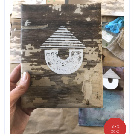
- 82 %
550 Kč