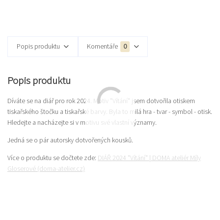
Popis produktu
Komentáře
0
Popis produktu
Díváte se na diář pro rok 2024. Motiv "Vítání" jsem dotvořila otiskem
tiskařského štočku a tiskařské barvy. Byla to milá hra - tvar - symbol - otisk.
Hledejte a nacházejte si v motivu své vlastní významy.
Jedná se o pár autorsky dotvořených kousků.
Více o produktu se dočtete zde:
DIÁŘ 2024 "Vítání" | DOMA ateliér Míly
Gloserové (doma-atelier.cz)