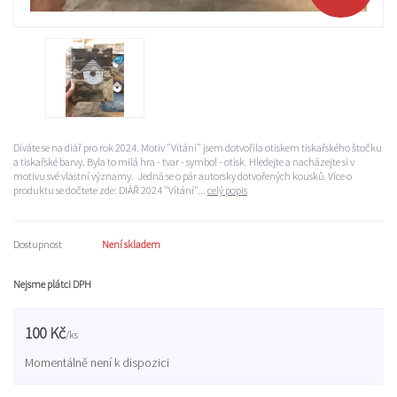
Díváte se na diář pro rok 2024. Motiv "Vítání" jsem dotvořila otiskem tiskařského štočku
a tiskařské barvy. Byla to milá hra - tvar - symbol - otisk. Hledejte a nacházejte si v
motivu své vlastní významy. Jedná se o pár autorsky dotvořených kousků. Více o
produktu se dočtete zde: DIÁŘ 2024 "Vítání"...
celý popis
Dostupnost
Není skladem
Nejsme plátci DPH
100 Kč
/
ks
Momentálně není k dispozici