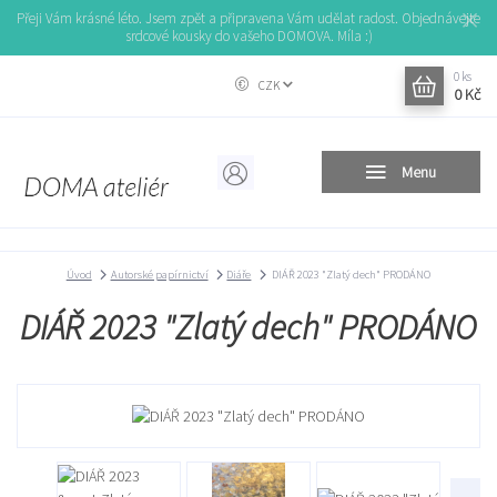
Přeji Vám krásné léto. Jsem zpět a připravena Vám udělat radost. Objednávejte
srdcové kousky do vašeho DOMOVA. Míla :)
0
ks
CZK
0 Kč
Menu
Úvod
Autorské papírnictví
Diáře
DIÁŘ 2023 "Zlatý dech" PRODÁNO
DIÁŘ 2023 "Zlatý dech" PRODÁNO