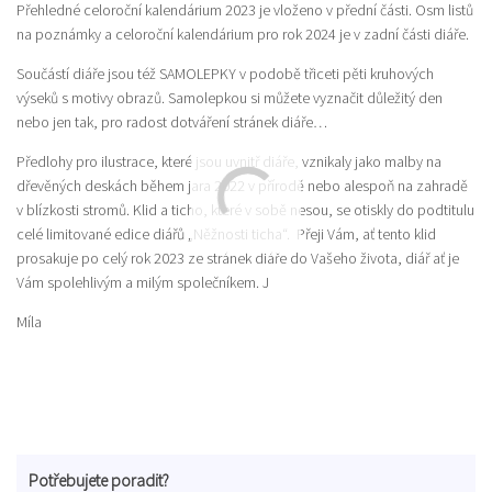
Přehledné celoroční kalendárium 2023 je vloženo v přední části. Osm listů
na poznámky a celoroční kalendárium pro rok 2024 je v zadní části diáře.
Součástí diáře jsou též SAMOLEPKY v podobě třiceti pěti kruhových
výseků s motivy obrazů. Samolepkou si můžete vyznačit důležitý den
nebo jen tak, pro radost dotváření stránek diáře…
Předlohy pro ilustrace, které jsou uvnitř diáře, vznikaly jako malby na
dřevěných deskách během jara 2022 v přírodě nebo alespoň na zahradě
v blízkosti stromů. Klid a ticho, které v sobě nesou, se otiskly do podtitulu
celé limitované edice diářů „Něžnosti ticha“. Přeji Vám, ať tento klid
prosakuje po celý rok 2023 ze stránek diáře do Vašeho života, diář ať je
Vám spolehlivým a milým společníkem. J
Míla
Potřebujete poradit?