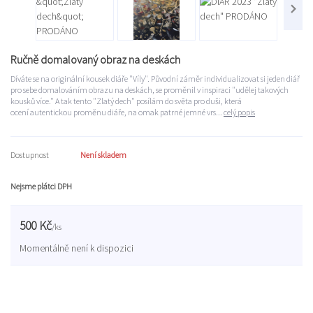
Ručně domalovaný obraz na deskách
Díváte se na originální kousek diáře "Víly". Původní záměr individualizovat si jeden diář
pro sebe domalováním obrazu na deskách, se proměnil v inspiraci "udělej takových
kousků více." A tak tento "Zlatý dech" posílám do světa pro duši, která
ocení autentickou proměnu diáře, na omak patrné jemné vrs...
celý popis
Dostupnost
Není skladem
Nejsme plátci DPH
500 Kč
/
ks
Momentálně není k dispozici