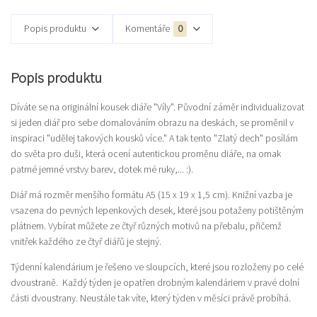
Popis produktu
Komentáře
0
Popis produktu
Díváte se na originální kousek diáře "Víly". Původní záměr individualizovat
si jeden diář pro sebe domalováním obrazu na deskách, se proměnil v
inspiraci "udělej takových kousků více." A tak tento "Zlatý dech" posílám
do světa pro duši, která ocení autentickou proměnu diáře, na omak
patrné jemné vrstvy barev, dotek mé ruky,... :).
Diář má rozměr menšího formátu A5 (15 x 19 x 1,5 cm). Knižní vazba je
vsazena do pevných lepenkových desek, které jsou potaženy potištěným
plátnem. Vybírat můžete ze čtyř různých motivů na přebalu, přičemž
vnitřek každého ze čtyř diářů je stejný.
Týdenní kalendárium je řešeno ve sloupcích, které jsou rozloženy po celé
dvoustraně. Každý týden je opatřen drobným kalendáriem v pravé dolní
části dvoustrany. Neustále tak víte, který týden v měsíci právě probíhá.