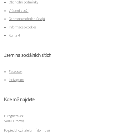
Obchodní podmínky
Vrácení zboží
Ochrana osobních údajů
Informace o cookies
Kontakt
Jsem na sociálních sítích
Facebook
Instagram
Kde mě najdete
F. Vognera 456
570 01 Litomyšl
Po předchozí telefonní domluvě.