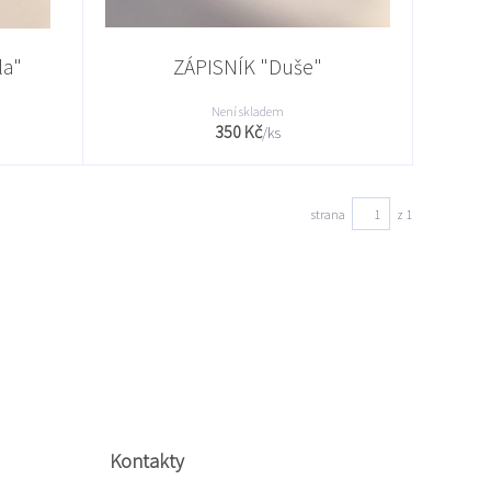
la"
ZÁPISNÍK "Duše"
Není skladem
350 Kč
/
ks
strana
z 1
Kontakty