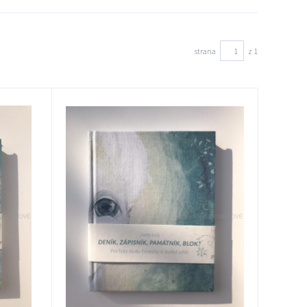
strana
z 1