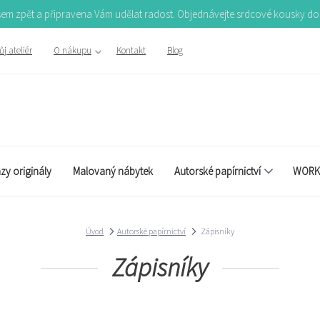
Jsem zpět a připravena Vám udělat radost. Objednávejte srdcové kousky d
j ateliér
O nákupu
Kontakt
Blog
zy originály
Malovaný nábytek
Autorské papírnictví
WORK
Úvod
Autorské papírnictví
Zápisníky
Zápisníky