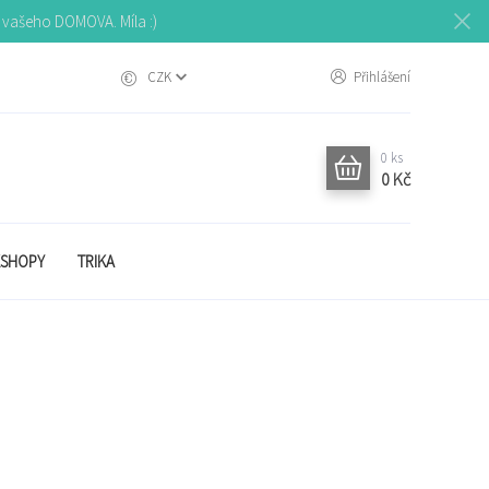
o vašeho DOMOVA. Míla :)
CZK
Přihlášení
0
ks
0 Kč
SHOPY
TRIKA