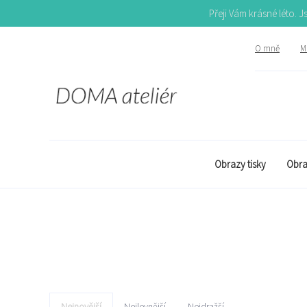
Přeji Vám krásné léto. 
O mně
Mů
Obrazy tisky
Obra
Nejnovější
Nejlevnější
Nejdražší