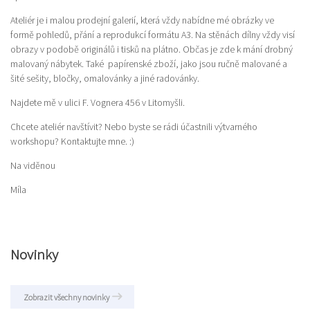
Ateliér je i malou prodejní galerií, která vždy nabídne mé obrázky ve
formě pohledů, přání a reprodukcí formátu A3. Na stěnách dílny vždy visí
obrazy v podobě originálů i tisků na plátno. Občas je zde k mání drobný
malovaný nábytek. Také papírenské zboží, jako jsou ručně malované a
šité sešity, bločky, omalovánky a jiné radovánky.
Najdete mě v ulici F. Vognera 456 v Litomyšli.
Chcete ateliér navštívit? Nebo byste se rádi účastnili výtvarného
workshopu? Kontaktujte mne. :)
Na viděnou
Míla
Novinky
Zobrazit všechny novinky