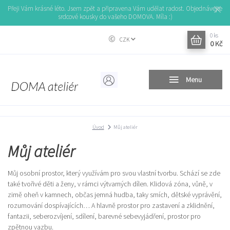
Přeji Vám krásné léto. Jsem zpět a připravena Vám udělat radost. Objednávejte
srdcové kousky do vašeho DOMOVA. Míla :)
0
ks
CZK
0 Kč
Menu
Úvod
Můj ateliér
Můj ateliér
Můj osobní prostor, který využívám pro svou vlastní tvorbu. Schází se zde
také tvořivé děti a ženy, v rámci výtvarných dílen. Klidová zóna, vůně, v
zimě oheň v kamnech, občas jemná hudba, taky smích, dětské vyprávění,
rozumování dospívajících… A hlavně prostor pro zastavení a zklidnění,
fantazii, seberozvíjení, sdílení, barevné sebevyjádření, prostor pro
zpětnou vazbu.