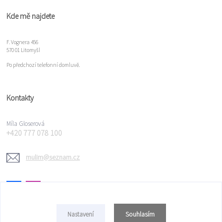
Kde mě najdete
F. Vognera 456
570 01 Litomyšl
Po předchozí telefonní domluvě.
Kontakty
Míla Gloserová
+420 777 078 100
mulim@seznam.cz
Souhlasím
Nastavení