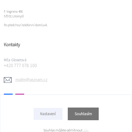
F. Vognera 456
570 01 Litomyšl
Po předchozí telefonní domluvě.
Kontakty
Míla Gloserová
+420 777 078 100
mulim@seznam.cz
Souhlasím
Nastavení
Copyright © 2022 Míla Gloserová
Souhlas můžete odmítnout
zde
.