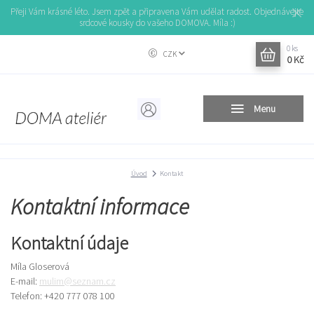
Přeji Vám krásné léto. Jsem zpět a připravena Vám udělat radost. Objednávejte
srdcové kousky do vašeho DOMOVA. Míla :)
0
ks
CZK
0 Kč
Menu
Úvod
Kontakt
Kontaktní informace
Kontaktní údaje
Míla Gloserová
E-mail:
mulim@seznam.cz
Telefon: +420 777 078 100