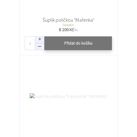
Šuplík poličkou "Mařenka"
Skladem
8 200 Kč
/
ks
Přidat do košíku