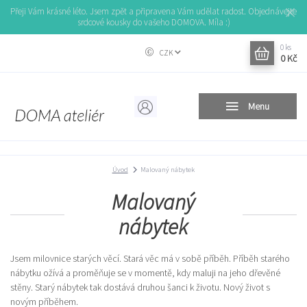
Přeji Vám krásné léto. Jsem zpět a připravena Vám udělat radost. Objednávejte
srdcové kousky do vašeho DOMOVA. Míla :)
0
ks
CZK
0 Kč
Menu
Úvod
Malovaný nábytek
Malovaný
nábytek
Jsem milovnice starých věcí. Stará věc má v sobě příběh. Příběh starého
nábytku ožívá a proměňuje se v momentě, kdy maluji na jeho dřevěné
stěny. Starý nábytek tak dostává druhou šanci k životu. Nový život s
novým příběhem.