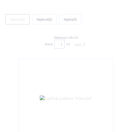
Nejnovější
Nejlevnější
Nejdražší
Zobrazuji 1-20 z 31
strana
z 2
další