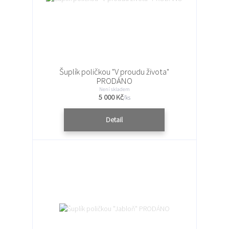
Šuplík poličkou "V proudu života"
PRODÁNO
Není skladem
5 000 Kč
/
ks
Detail