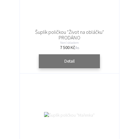
Šuplík poličkou "Život na obláčku"
PRODÁNO
Není skladem
7 500 Kč
/
ks
Detail