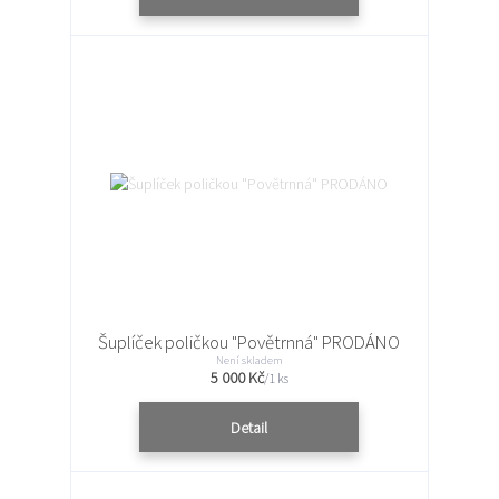
Šuplíček poličkou "Povětrnná" PRODÁNO
Není skladem
5 000 Kč
/
1 ks
Detail