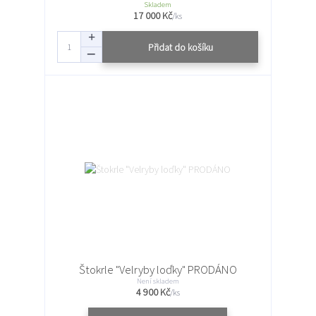
Skladem
17 000 Kč
/
ks
Přidat do košíku
Štokrle "Velryby loďky" PRODÁNO
Není skladem
4 900 Kč
/
ks