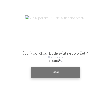
Šuplík poličkou "Bude svítit nebo pršet?"
Není skladem
8 000 Kč
/
ks
Detail