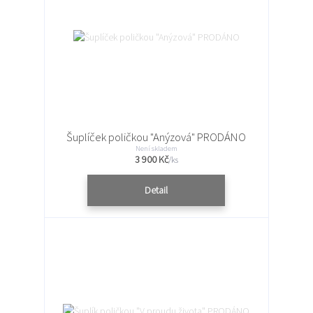
Šuplíček poličkou "Anýzová" PRODÁNO
Není skladem
3 900 Kč
/
ks
Detail