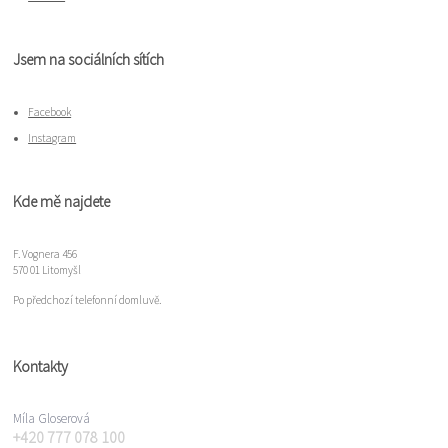
Jsem na sociálních sítích
Facebook
Instagram
Kde mě najdete
F. Vognera 456
570 01 Litomyšl
Po předchozí telefonní domluvě.
Kontakty
Míla Gloserová
+420 777 078 100