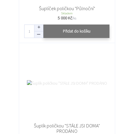
Šuplíček poličkou "Půlnoční"
Skladem
5 000 Kč
/
ks
Přidat do košíku
Šuplík poličkou "STÁLE JSI DOMA"
PRODÁNO