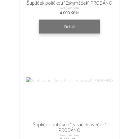
Šuplíček poličkou "Eskymáček" PRODÁNO
Není skladem
4 000 Kč
/
ks
Detail
Šuplíček poličkou "Pasáček oveček"
PRODÁNO
Není skladem