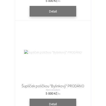
5 000 Kč
/
ks
Detail
Šuplíček poličkou "Bylinkový" PRODÁNO
Není skladem
5 000 Kč
/
ks
Detail