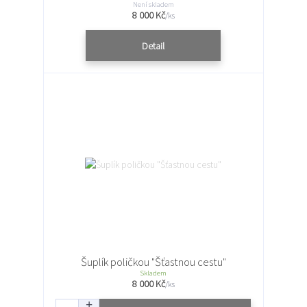
Není skladem
8 000 Kč
/
ks
Detail
Šuplík poličkou "Šťastnou cestu"
Skladem
8 000 Kč
/
ks