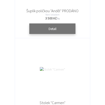
Šuplík poličkou "Anděl" PRODÁNO
Není skladem
3 500 Kč
/
ks
Detail
Stolek "Carmen"