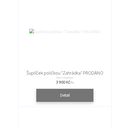
Šuplíček poličkou "Zahrádka" PRODÁNO
Není skladem
3 900 Kč
/
ks
Detail