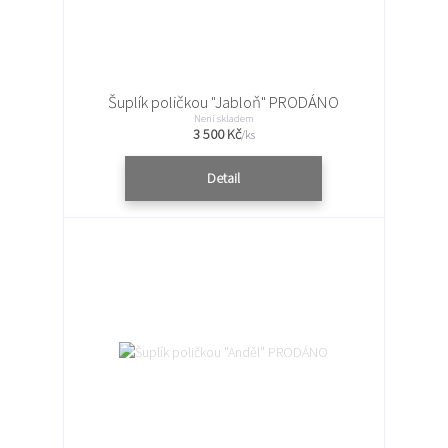
Šuplík poličkou "Jabloň" PRODÁNO
Není skladem
3 500 Kč
/
ks
Detail