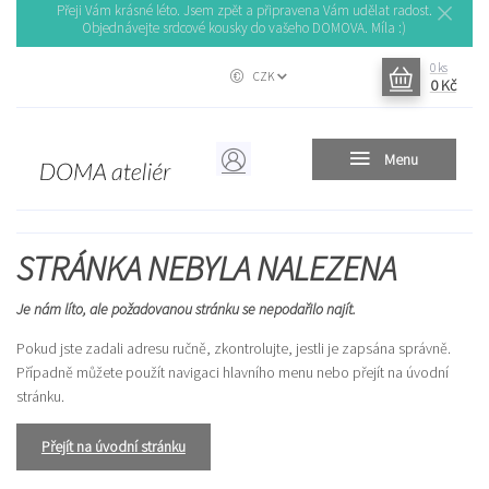
Přeji Vám krásné léto. Jsem zpět a připravena Vám udělat radost.
Objednávejte srdcové kousky do vašeho DOMOVA. Míla :)
0
ks
CZK
0 Kč
Menu
STRÁNKA NEBYLA NALEZENA
Je nám líto, ale požadovanou stránku se nepodařilo najít.
Pokud jste zadali adresu ručně, zkontrolujte, jestli je zapsána správně.
Případně můžete použít navigaci hlavního menu nebo přejít na úvodní
stránku.
Přejít na úvodní stránku