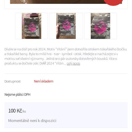
Díváte se na diář pro rok 2024. Motiv "Vítání" jsem dotvořila otiskem tiskařského štočku
a tiskařské barvy. Byla to milá hra - tvar - symbol - otisk. Hledejte a nacházejte si v
motivu své vlastní významy. Jedná se o pár autorsky dotvořených kousků. Více o
produktu se dočtete zde: DIÁŘ 2024 "Vítán...
celý popis
Dostupnost
Není skladem
Nejsme plátci DPH
100 Kč
/
ks
Momentálně není k dispozici