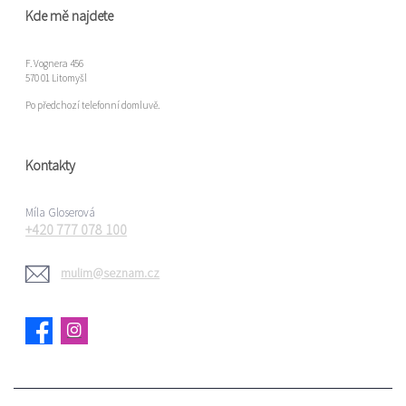
Kde mě najdete
F. Vognera 456
570 01 Litomyšl
Po předchozí telefonní domluvě.
Kontakty
Míla Gloserová
+420 777 078 100
mulim@seznam.cz