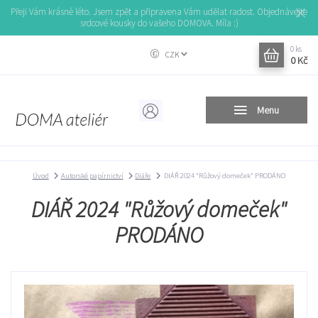
Přeji Vám krásné léto. Jsem zpět a připravena Vám udělat radost. Objednávejte
srdcové kousky do vašeho DOMOVA. Míla :)
0
ks
CZK
0 Kč
Menu
Úvod
Autorské papírnictví
Diáře
DIÁŘ 2024 "Růžový domeček" PRODÁNO
DIÁŘ 2024 "Růžový domeček"
PRODÁNO