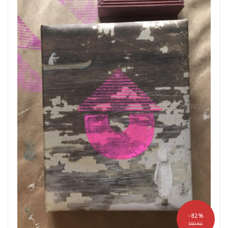
- 82 %
550 Kč