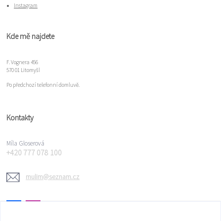
Instagram
Kde mě najdete
F. Vognera 456
570 01 Litomyšl
Po předchozí telefonní domluvě.
Kontakty
Míla Gloserová
+420 777 078 100
mulim@seznam.cz