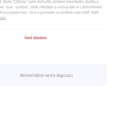
4. Motiv "Lištička" jsem dotvořila otiskem tiskařského štočku a
hra - tvar - symbol - otisk. Hledejte a nacházejte si v dotvořeném
 Pouze jeden kus. Více o produktu se dočtete zde: DIÁŘ 2024
opis
Není skladem
Momentálně není k dispozici