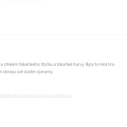
la otiskem tiskařského štočku a tiskařské barvy. Byla to milá hra -
ém obrazu své vlastní významy.
ateliér Míly Gloserové (doma-atelier.cz)