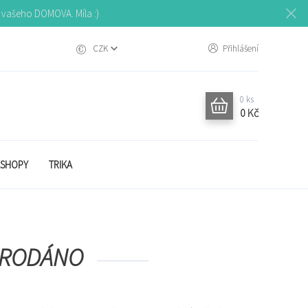
o vašeho DOMOVA. Míla :)
CZK
Přihlášení
0
ks
0 Kč
SHOPY
TRIKA
" PRODÁNO