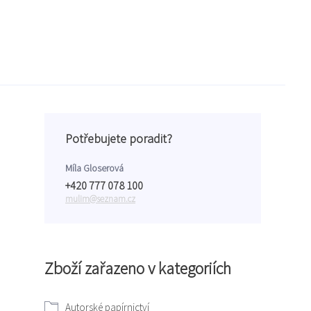
Potřebujete poradit?
Míla Gloserová
+420 777 078 100
mulim@seznam.cz
Zboží zařazeno v kategoriích
Autorské papírnictví