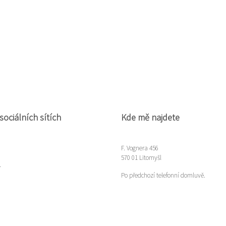
sociálních sítích
Kde mě najdete
F. Vognera 456
570 01 Litomyšl
m
Po předchozí telefonní domluvě.