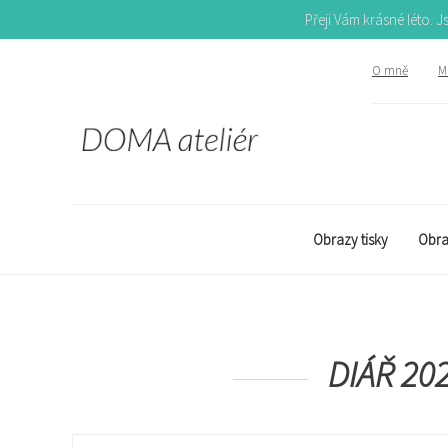
Přeji Vám krásné léto. 
O mně
Mů
Obrazy tisky
Obra
DIÁŘ 202