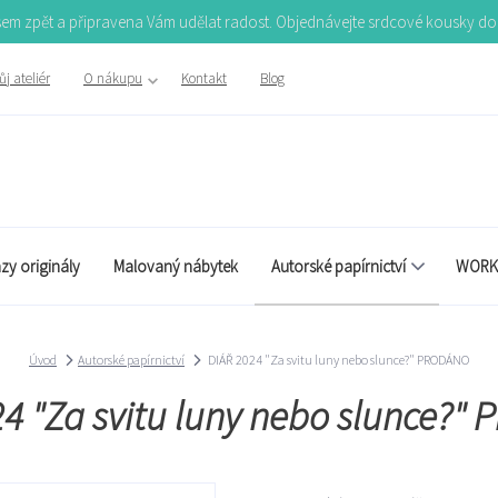
Jsem zpět a připravena Vám udělat radost. Objednávejte srdcové kousky d
j ateliér
O nákupu
Kontakt
Blog
zy originály
Malovaný nábytek
Autorské papírnictví
WORK
Úvod
Autorské papírnictví
DIÁŘ 2024 "Za svitu luny nebo slunce?" PRODÁNO
4 "Za svitu luny nebo slunce?