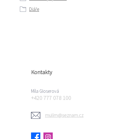
Diáře
Kontakty
Míla Gloserová
+420 777 078 100
mulim@seznam.cz