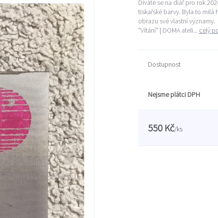
Díváte se na diář pro rok 202
tiskařské barvy. Byla to milá 
obrazu své vlastní významy.
"Vítání" | DOMA ateli...
celý p
Dostupnost
Nejsme plátci DPH
550 Kč
/
ks