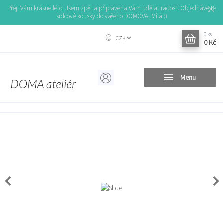
Přeji Vám krásné léto. Jsem zpět a připravena Vám udělat radost. Objednávejte
srdcové kousky do vašeho DOMOVA. Míla :)
0
ks
CZK
0 Kč
Menu