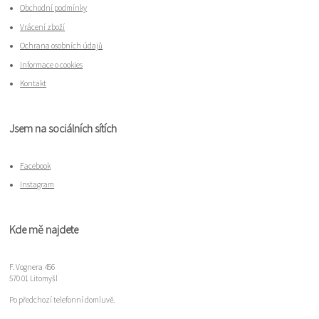
Obchodní podmínky
Vrácení zboží
Ochrana osobních údajů
Informace o cookies
Kontakt
Jsem na sociálních sítích
Facebook
Instagram
Kde mě najdete
F. Vognera 456
570 01 Litomyšl
Po předchozí telefonní domluvě.