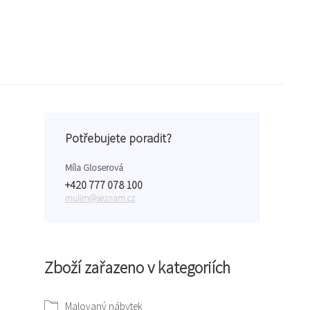
Potřebujete poradit?
Míla Gloserová
+420 777 078 100
mulim@seznam.cz
Zboží zařazeno v kategoriích
Malovaný nábytek