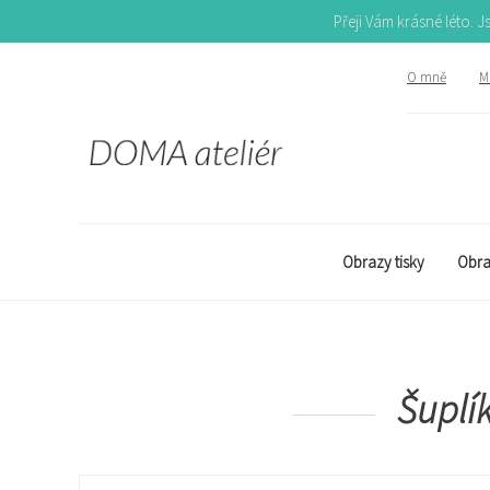
Přeji Vám krásné léto. 
O mně
Mů
Obrazy tisky
Obra
Šuplí