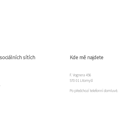
sociálních sítích
Kde mě najdete
F. Vognera 456
570 01 Litomyšl
m
Po předchozí telefonní domluvě.