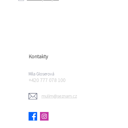
Kontakty
Míla Gloserová
+420 777 078 100
mulim@seznam.cz