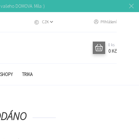
o vašeho DOMOVA. Míla :)
CZK
Přihlášení
0
ks
0 Kč
SHOPY
TRIKA
RODÁNO