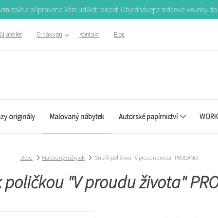
Jsem zpět a připravena Vám udělat radost. Objednávejte srdcové kousky d
j ateliér
O nákupu
Kontakt
Blog
zy originály
Malovaný nábytek
Autorské papírnictví
WORK
Úvod
Malovaný nábytek
Šuplík poličkou "V proudu života" PRODÁNO
k poličkou "V proudu života" P