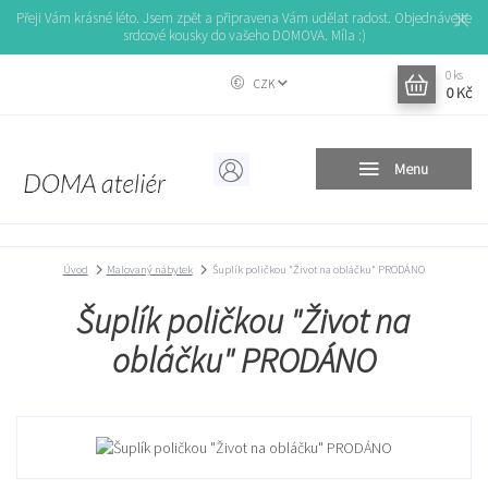
Přeji Vám krásné léto. Jsem zpět a připravena Vám udělat radost. Objednávejte
srdcové kousky do vašeho DOMOVA. Míla :)
0
ks
CZK
0 Kč
Menu
Úvod
Malovaný nábytek
Šuplík poličkou "Život na obláčku" PRODÁNO
Šuplík poličkou "Život na
obláčku" PRODÁNO