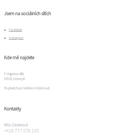
Jsem na sociálních sítích
Facebook
Instagram
Kde mě najdete
F. Vognera 456
570 01 Litomyšl
Po předchozí telefonní domluvě.
Kontakty
Míla Gloserová
+420 777 078 100