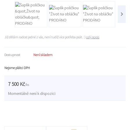
Již dělám radost jedné z vás, není tudíž více potřeba psát. :)
celý popis
Dostupnost
Není skladem
Nejsme plátci DPH
7 500 Kč
/
ks
Momentálně není k dispozici