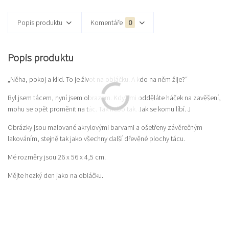
Popis produktu
Komentáře
0
Popis produktu
„Něha, pokoj a klid. To je život na obláčku. A kdo na něm žije?“
Byl jsem tácem, nyní jsem obrazem. Když mi odděláte háček na zavěšení,
mohu se opět proměnit na tác. Tak nebo tak. Jak se komu líbí. J
Obrázky jsou malované akrylovými barvami a ošetřeny závěrečným
lakováním, stejně tak jako všechny další dřevěné plochy tácu.
Mé rozměry jsou 26 x 56 x 4,5 cm.
Mějte hezký den jako na obláčku.