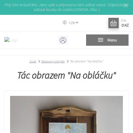
Přeji Vám krásné léto. Jsem zpět a připravena Vám udělat radost. Objednávejte
srdcové kousky do vašeho DOMOVA. Míla :)
0
ks
CZK
0 Kč
Menu
Úvod
Malovaný nábytek
Tác obrazem "Na obláčku"
Tác obrazem "Na obláčku"