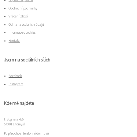
Doprava a platba
Obchodní podmínky
Vrácení zboží
Ochrana osobních údajů
Informace o cookies
Kontakt
Jsem na sociálních sítích
Facebook
Instagram
Kde mě najdete
F. Vognera 456
570 01 Litomyšl
Po předchozí telefonní domluvě.