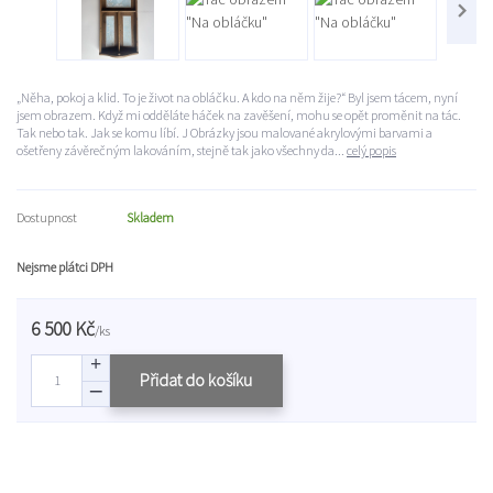
„Něha, pokoj a klid. To je život na obláčku. A kdo na něm žije?“ Byl jsem tácem, nyní
jsem obrazem. Když mi odděláte háček na zavěšení, mohu se opět proměnit na tác.
Tak nebo tak. Jak se komu líbí. J Obrázky jsou malované akrylovými barvami a
ošetřeny závěrečným lakováním, stejně tak jako všechny da...
celý popis
Dostupnost
Skladem
Nejsme plátci DPH
6 500 Kč
/
ks
Přidat do košíku