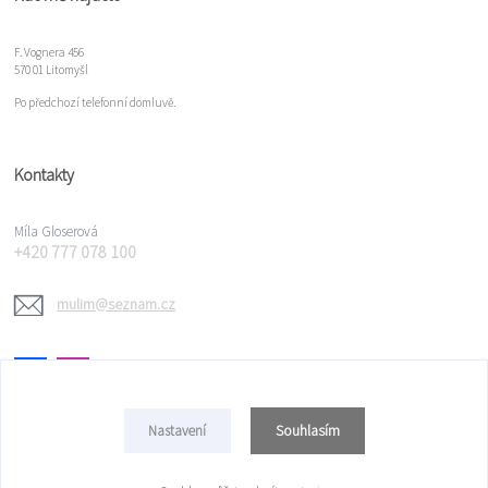
F. Vognera 456
570 01 Litomyšl
Po předchozí telefonní domluvě.
Kontakty
Míla Gloserová
+420 777 078 100
mulim@seznam.cz
Souhlasím
Nastavení
Copyright © 2022 Míla Gloserová