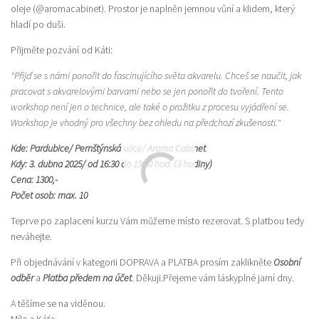
oleje (@aromacabinet). Prostor je naplněn jemnou vůní a klidem, který
hladí po duši.
Přijměte pozvání od Káti:
"Přijď se s námi ponořit do fascinujícího světa akvarelu. Chceš se naučit, jak
pracovat s akvarelovými barvami nebo se jen ponořit do tvoření. Tento
workshop není jen o technice, ale také o prožitku z procesu vyjádření se.
Workshop je vhodný pro všechny bez ohledu na předchozí zkušenosti."
Kde: Pardubice/ Pernštýnská ulice/ Aroma Cabinet
Kdy: 3. dubna 2025/ od 16:30 do 19:30 hod. (3 hodiny)
Cena: 1300,-
Počet osob: max. 10
Teprve po zaplacení kurzu Vám můžeme místo rezerovat. S platbou tedy
neváhejte.
Při objednávání v kategorii DOPRAVA a PLATBA prosím zaklikněte
Osobní
odběr
a
Platba předem na účet
. Děkuji.Přejeme vám láskyplné jarní dny.
A těšíme se na viděnou.