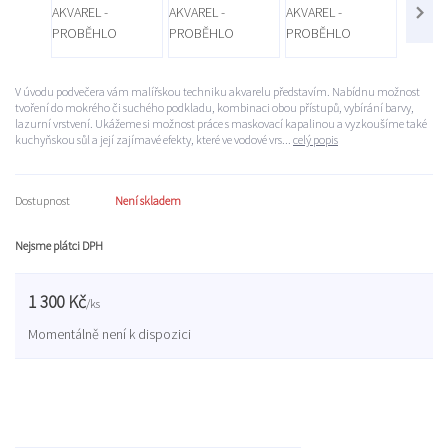
V úvodu podvečera vám malířskou techniku akvarelu představím. Nabídnu možnost
tvoření do mokrého či suchého podkladu, kombinaci obou přístupů, vybírání barvy,
lazurní vrstvení. Ukážeme si možnost práce s maskovací kapalinou a vyzkoušíme také
kuchyňskou sůl a její zajímavé efekty, které ve vodové vrs...
celý popis
Dostupnost
Není skladem
Nejsme plátci DPH
1 300 Kč
/
ks
Momentálně není k dispozici