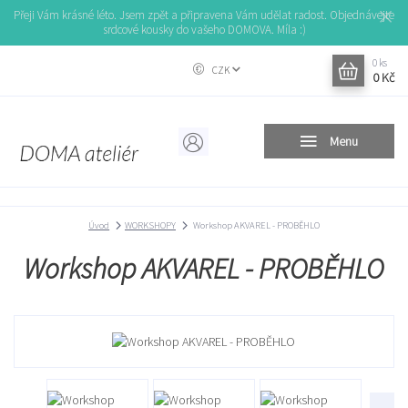
Přeji Vám krásné léto. Jsem zpět a připravena Vám udělat radost. Objednávejte
srdcové kousky do vašeho DOMOVA. Míla :)
0
ks
CZK
0 Kč
Menu
Úvod
WORKSHOPY
Workshop AKVAREL - PROBĚHLO
Workshop AKVAREL - PROBĚHLO