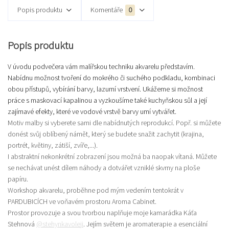
Popis produktu
Komentáře
0
Popis produktu
V úvodu podvečera vám malířskou techniku akvarelu představím.
Nabídnu možnost tvoření do mokrého či suchého podkladu, kombinaci
obou přístupů, vybírání barvy, lazurní vrstvení. Ukážeme si možnost
práce s maskovací kapalinou a vyzkoušíme také kuchyňskou sůl a její
zajímavé efekty, které ve vodové vrstvě barvy umí vytvářet.
Motiv malby si vyberete sami dle nabídnutých reprodukcí. Popř. si můžete
donést svůj oblíbený námět, který se budete snažit zachytit (krajina,
portrét, květiny, zátiší, zvíře,...).
I abstraktní nekonkrétní zobrazení jsou možná ba naopak vítaná. Můžete
se nechávat unést dílem náhody a dotvářet vzniklé skvrny na ploše
papíru.
Workshop akvarelu, proběhne pod mým vedením tentokrát v
PARDUBICÍCH ve voňavém prostoru Aroma Cabinet.
Prostor provozuje a svou tvorbou naplňuje moje kamarádka Káťa
Stehnová
@stehynkavoleji
. Jejím světem je aromaterapie a esenciální