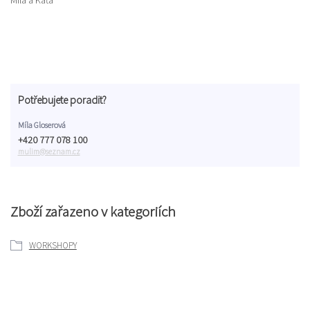
Míla a Káťa
Potřebujete poradit?
Míla Gloserová
+420 777 078 100
mulim@seznam.cz
Zboží zařazeno v kategoriích
WORKSHOPY