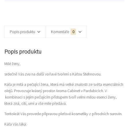
Popis produktu
Komentáře
0
Popis produktu
Milé ženy,
srdečně Vás zvu na další voňavé tvoření s Káťou Stehnovou.
Káťa je milá a pečující žena, která má velké znalosti ze světa esenciálních
olejů. Provozuje krásný prostor Aroma Cabinet v Pardubicích. V
kombinaci s jejím pečujícím přístupem tvoří velmi milou esenci ženy,
která zná, cítí, umí a vše mile předává.
Tentokrát Vás provede přípravou pleťové kosmetiky z přírodních surovin.
Káťa Vás láká: