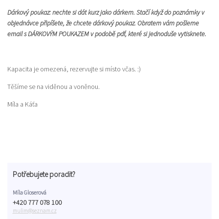
Dárkový poukaz: nechte si dát kurz jako dárkem. Stačí když do poznámky v
objednávce připíšete, že chcete dárkový poukaz. Obratem vám pošleme
email s DÁRKOVÝM POUKAZEM v podobě pdf, které si jednoduše vytisknete.
Kapacita je omezená, rezervujte si místo včas. :)
Těšíme se na viděnou a voněnou.
Míla a Káťa
Potřebujete poradit?
Míla Gloserová
+420 777 078 100
mulim@seznam.cz