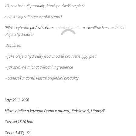
Víš, co obsahují produkty, které používáš na pleť?
A co si svoji self care vyrobit sama?
Přijď si vytvořiti
pleťové sérum
a
pleťové tonikum
z kvalitních esenciálních
olejů a hydrolátů!
Dozvíš se:
- jaké oleje a hydroláty jsou vhodné pro různé typy pleti
- jak správně míchat přírodní ingredience
- odneseš si domů vlastní originální produkty
Kdy: 29. 1. 2026
Místo: ateliér a kavárna Doma v muzeu, Jiráskova 9, Litomyšl
Čas: od 16.30 hod.
Cena: 1.400,- Kč