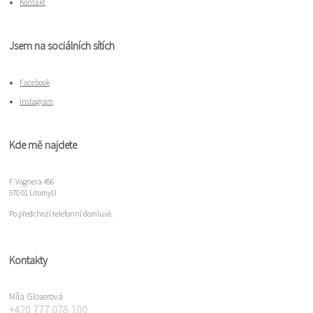
Kontakt
Jsem na sociálních sítích
Facebook
Instagram
Kde mě najdete
F. Vognera 456
570 01 Litomyšl
Po předchozí telefonní domluvě.
Kontakty
Míla Gloserová
+420 777 078 100