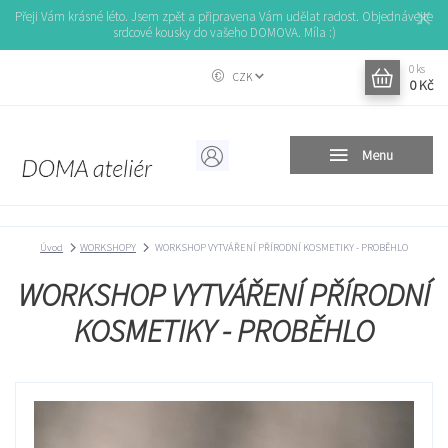
Přeji Vám krásné léto. Jsem zpět a připravena Vám udělat radost. Objednávejte
srdcové kousky do vašeho DOMOVA. Míla :)
0
ks
CZK
0 Kč
Menu
Úvod
WORKSHOPY
WORKSHOP VYTVÁŘENÍ PŘÍRODNÍ KOSMETIKY - PROBĚHLO
WORKSHOP VYTVÁŘENÍ PŘÍRODNÍ
KOSMETIKY - PROBĚHLO