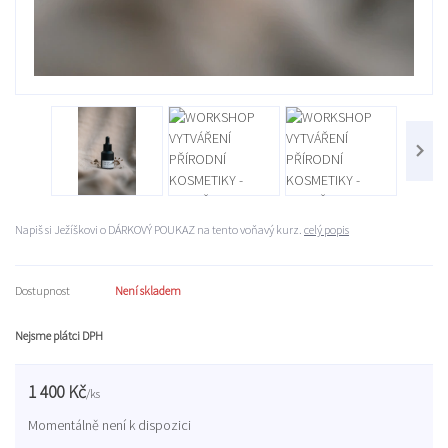
Napiš si Ježíškovi o DÁRKOVÝ POUKAZ na tento voňavý kurz.
celý popis
Dostupnost
Není skladem
Nejsme plátci DPH
1 400 Kč
/
ks
Momentálně není k dispozici