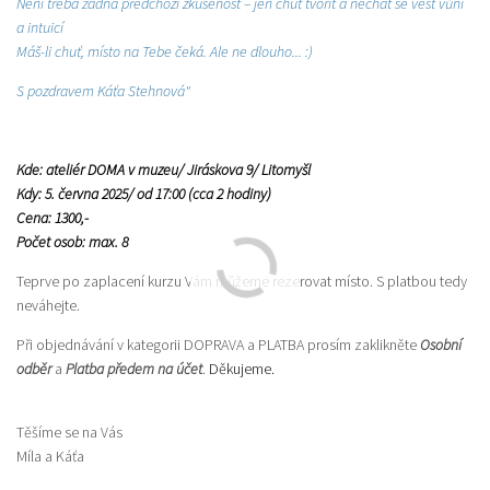
Není třeba žádná předchozí zkušenost – jen chuť tvořit a nechat se vést vůní
a intuicí
Máš-li chuť, místo na Tebe čeká. Ale ne dlouho... :)
S pozdravem Káťa Stehnová"
Kde: ateliér DOMA v muzeu/ Jiráskova 9/ Litomyšl
Kdy: 5. června 2025/ od 17:00 (cca 2 hodiny)
Cena: 1300,-
Počet osob: max. 8
Teprve po zaplacení kurzu Vám můžeme rezerovat místo. S platbou tedy
neváhejte.
Při objednávání v kategorii DOPRAVA a PLATBA prosím zaklikněte
Osobní
odběr
a
Platba předem na účet
.
Děkujeme.
Těšíme se na Vás
Míla a Káťa