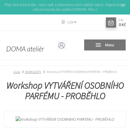
Přeji Vám krásné léto. Jsem zpět a připravena Vám udělat radost. Objednávejte
srdcové kousky do vašeho DOMOVA. Míla :)
0
ks
CZK
0 Kč
Menu
Úvod
WORKSHOPY
Workshop VYTVÁŘENÍ OSOBNÍHO PARFÉMU - PROBĚHLO
Workshop VYTVÁŘENÍ OSOBNÍHO
PARFÉMU - PROBĚHLO