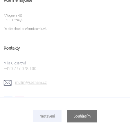
Kde mě najdete
F. Vognera 456
570 01 Litomyšl
Po předchozí telefonní domluvě.
Kontakty
Míla Gloserová
+420 777 078 100
mulim@seznam.cz
Souhlasím
Nastavení
Copyright © 2022 Míla Gloserová