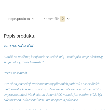
Popis produktu
Komentáře
0
Popis produktu
VSTUP DO SVĚTA VŮNÍ
"Toužíš po parfému, který bude skutečně Tvůj – vonět jako Tvoje představy,
Tvoje nálady, Tvoje tajemství?
Přijď si ho vytvořit.
Zvu Tě na jedinečný workshop tvorby přírodních parfémů z esenciálních
olejů – místo, kde se zastaví čas, zklidní dech a otevře se prostor pro čistou
smyslovou radost. Vůně, kterou si namícháš, nebude jen parfém. Může být
tvůj talismán. Tvůj osobní otisk. Tvá podpora a průvodce.