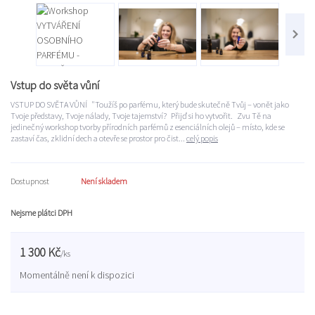
Vstup do světa vůní
VSTUP DO SVĚTA VŮNÍ "Toužíš po parfému, který bude skutečně Tvůj – vonět jako
Tvoje představy, Tvoje nálady, Tvoje tajemství? Přijď si ho vytvořit. Zvu Tě na
jedinečný workshop tvorby přírodních parfémů z esenciálních olejů – místo, kde se
zastaví čas, zklidní dech a otevře se prostor pro čist...
celý popis
Dostupnost
Není skladem
Nejsme plátci DPH
1 300 Kč
/
ks
Momentálně není k dispozici