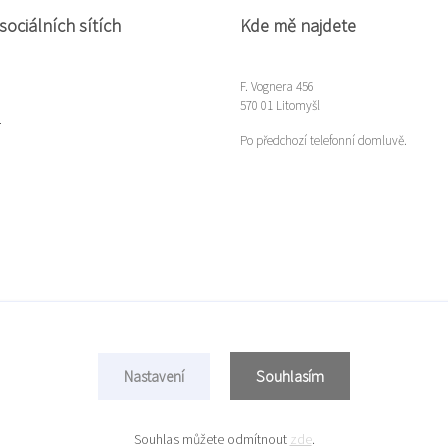
sociálních sítích
Kde mě najdete
F. Vognera 456
570 01 Litomyšl
m
Po předchozí telefonní domluvě.
Souhlasím
Nastavení
Copyright © 2022 Míla Gloserová
Vytvořeno na
Eshop-rychle.cz
Souhlas můžete odmítnout
zde
.