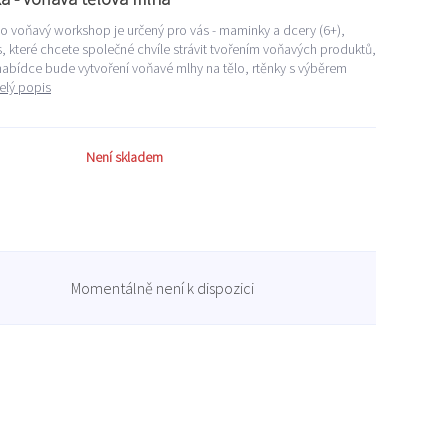
to voňavý workshop je určený pro vás - maminky a dcery (6+),
s, které chcete společné chvíle strávit tvořením voňavých produktů,
V nabídce bude vytvoření voňavé mlhy na tělo, rtěnky s výběrem
elý popis
Není skladem
Momentálně není k dispozici