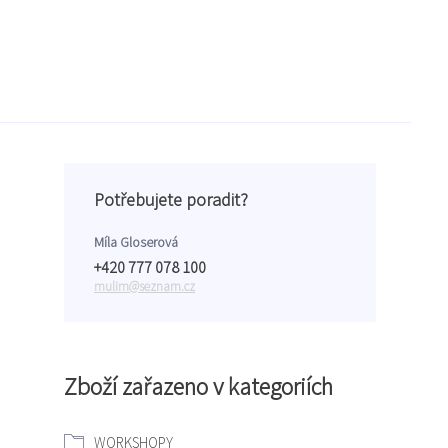
Potřebujete poradit?
Míla Gloserová
+420 777 078 100
mulim@seznam.cz
Zboží zařazeno v kategoriích
WORKSHOPY