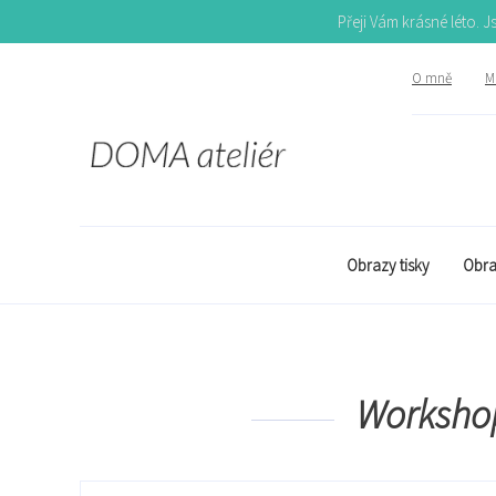
Přeji Vám krásné léto. 
O mně
Mů
Obrazy tisky
Obra
Worksho