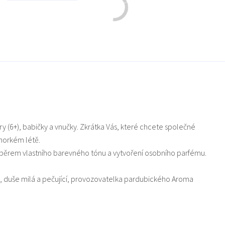
 (6+), babičky a vnučky. Zkrátka Vás, které chcete společné
 horkém létě.
výběrem vlastního barevného tónu a vytvoření osobního parfému.
duše milá a pečující, provozovatelka pardubického Aroma