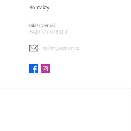
Kontakty
Míla Gloserová
+420 777 078 100
mulim@seznam.cz