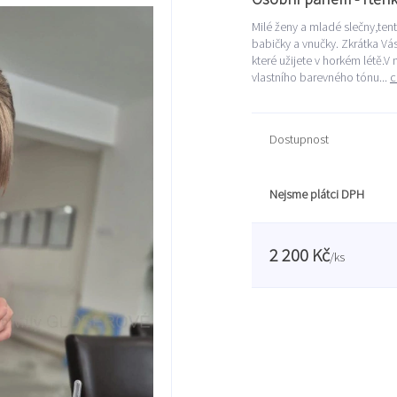
Milé ženy a mladé slečny,ten
babičky a vnučky. Zkrátka Vá
které užijete v horkém létě.
vlastního barevného tónu...
c
Dostupnost
Nejsme plátci DPH
2 200 Kč
/
ks