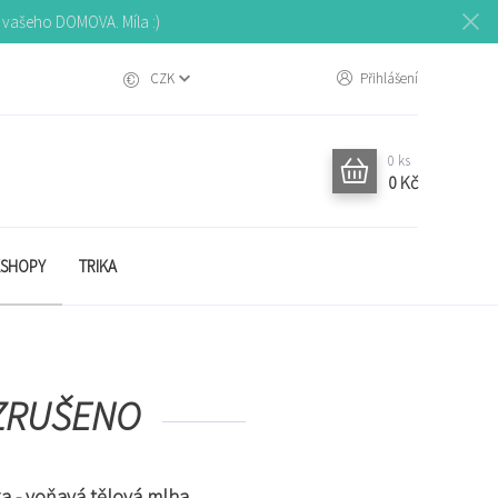
o vašeho DOMOVA. Míla :)
CZK
Přihlášení
0
ks
0 Kč
SHOPY
TRIKA
 ZRUŠENO
a - voňavá tělová mlha