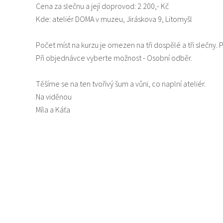
Cena za slečnu a její doprovod: 2 200,- Kč
Kde: ateliér DOMA v muzeu, Jiráskova 9, Litomyšl
Počet míst na kurzu je omezen na tři dospělé a tři slečny. 
Při objednávce vyberte možnost - Osobní odběr.
Těšíme se na ten tvořivý šum a vůni, co naplní ateliér.
Na viděnou
Míla a Káťa