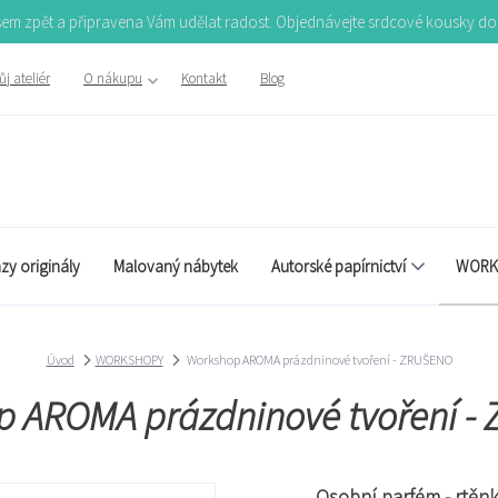
Jsem zpět a připravena Vám udělat radost. Objednávejte srdcové kousky d
j ateliér
O nákupu
Kontakt
Blog
zy originály
Malovaný nábytek
Autorské papírnictví
WORK
Úvod
WORKSHOPY
Workshop AROMA prázdninové tvoření - ZRUŠENO
p AROMA prázdninové tvoření -
Osobní parfém - rtěnk