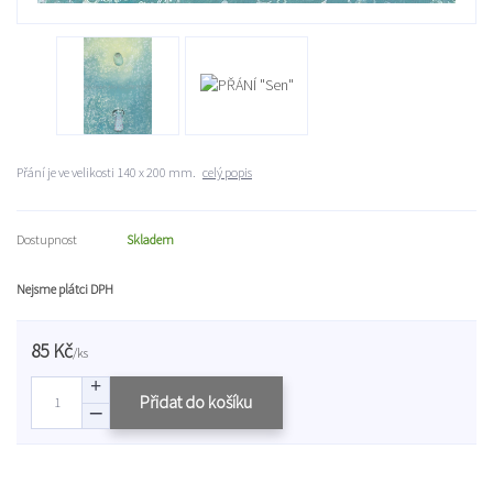
Přání je ve velikosti 140 x 200 mm.
celý popis
Dostupnost
Skladem
Nejsme plátci DPH
85 Kč
/
ks
Přidat do košíku