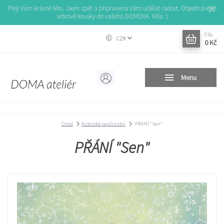
Přeji Vám krásné léto. Jsem zpět a připravena Vám udělat radost. Objednávejte
srdcové kousky do vašeho DOMOVA. Míla :)
0
ks
CZK
0 Kč
Menu
Úvod
Autorské papírnictví
PŘÁNÍ "Sen"
PŘÁNÍ "Sen"