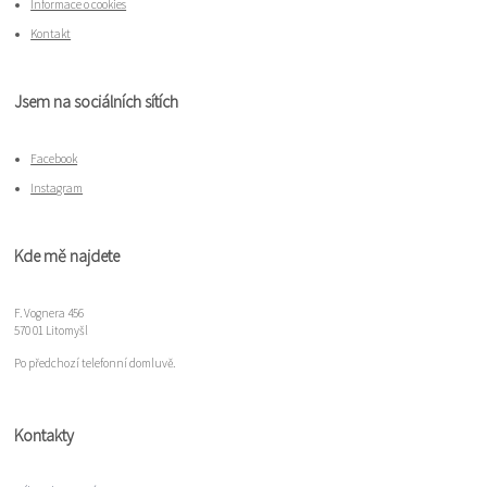
Informace o cookies
Kontakt
Jsem na sociálních sítích
Facebook
Instagram
Kde mě najdete
F. Vognera 456
570 01 Litomyšl
Po předchozí telefonní domluvě.
Kontakty