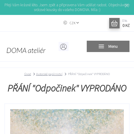
Přeji Vám krásné léto. Jsem zpět a připravena Vám udělat radost. Objednávejte
srdcové kousky do vašeho DOMOVA. Míla :)
0
ks
CZK
0 Kč
Menu
Úvod
Autorské papírnictví
PŘÁNÍ "Odpočinek" VYPRODÁNO
PŘÁNÍ "Odpočinek" VYPRODÁNO