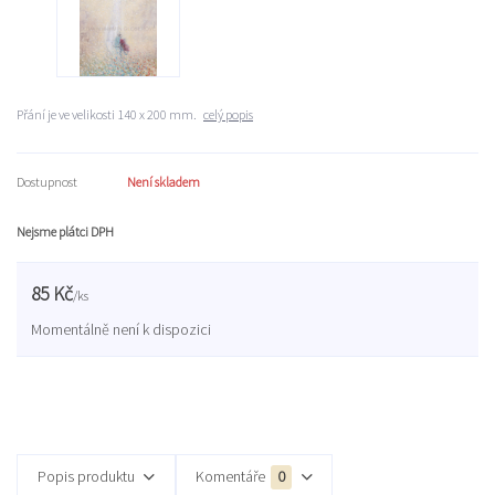
Přání je ve velikosti 140 x 200 mm.
celý popis
Dostupnost
Není skladem
Nejsme plátci DPH
85 Kč
/
ks
Momentálně není k dispozici
Popis produktu
Komentáře
0