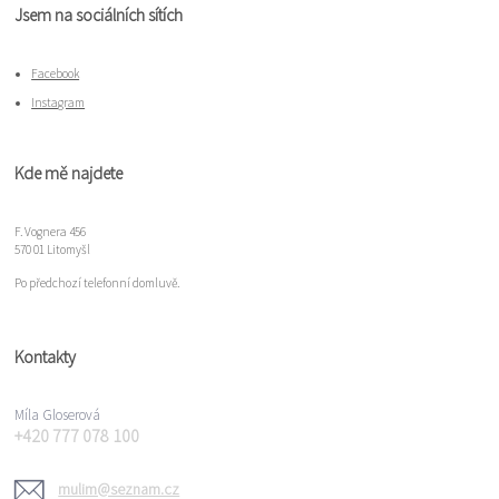
Jsem na sociálních sítích
Facebook
Instagram
Kde mě najdete
F. Vognera 456
570 01 Litomyšl
Po předchozí telefonní domluvě.
Kontakty
Míla Gloserová
+420 777 078 100
mulim@seznam.cz