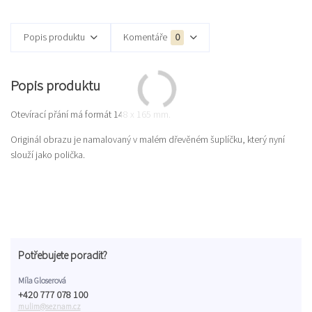
Popis produktu
Komentáře
0
Popis produktu
Otevírací přání má formát 148 x 165 mm.
Originál obrazu je namalovaný v malém dřevěném šuplíčku, který nyní
slouží jako polička.
Potřebujete poradit?
Míla Gloserová
+420 777 078 100
mulim@seznam.cz