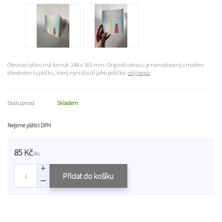
Otevírací přání má formát 148 x 165 mm. Originál obrazu je namalovaný v malém
dřevěném šuplíčku, který nyní slouží jako polička.
celý popis
Dostupnost
Skladem
Nejsme plátci DPH
85 Kč
/
ks
Přidat do košíku