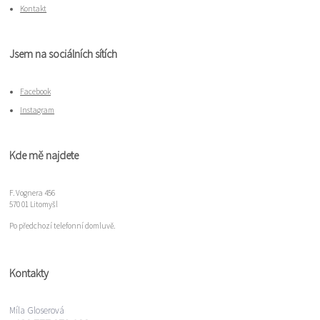
Kontakt
Jsem na sociálních sítích
Facebook
Instagram
Kde mě najdete
F. Vognera 456
570 01 Litomyšl
Po předchozí telefonní domluvě.
Kontakty
Míla Gloserová