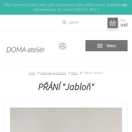
Přeji Vám krásné léto. Jsem zpět a připravena Vám udělat radost. Objednávejte
srdcové kousky do vašeho DOMOVA. Míla :)
0
ks
CZK
0 Kč
Menu
Úvod
Autorské papírnictví
Přání
PŘÁNÍ "Jabloň"
PŘÁNÍ "Jabloň"