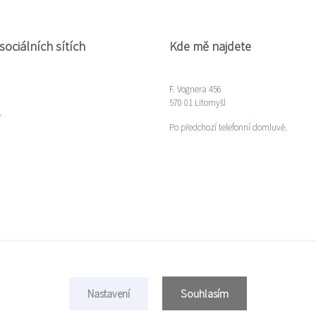
sociálních sítích
Kde mě najdete
F. Vognera 456
570 01 Litomyšl
m
Po předchozí telefonní domluvě.
Souhlasím
Nastavení