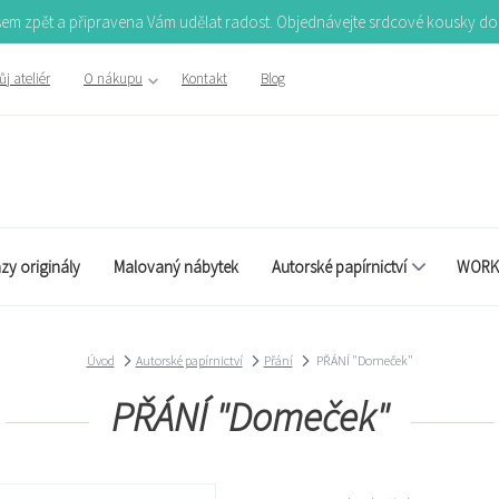
Jsem zpět a připravena Vám udělat radost. Objednávejte srdcové kousky d
j ateliér
O nákupu
Kontakt
Blog
zy originály
Malovaný nábytek
Autorské papírnictví
WORK
Úvod
Autorské papírnictví
Přání
PŘÁNÍ "Domeček"
PŘÁNÍ "Domeček"