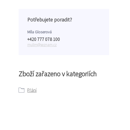
Potřebujete poradit?
Míla Gloserová
+420 777 078 100
mulim@seznam.cz
Zboží zařazeno v kategoriích
Přání