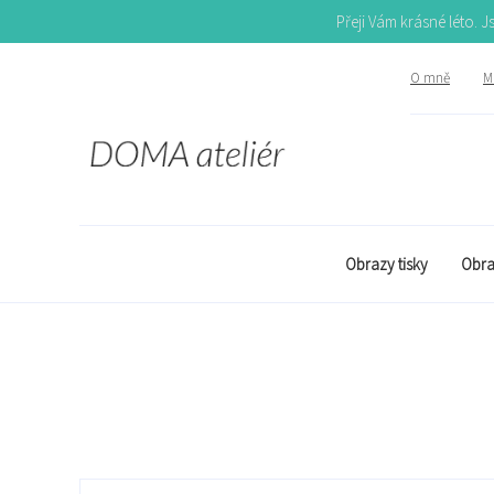
Přeji Vám krásné léto. 
O mně
Mů
Obrazy tisky
Obra