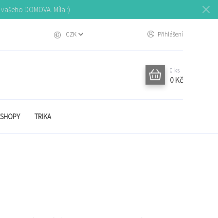
o vašeho DOMOVA. Míla :)
CZK
Přihlášení
0
ks
0 Kč
SHOPY
TRIKA