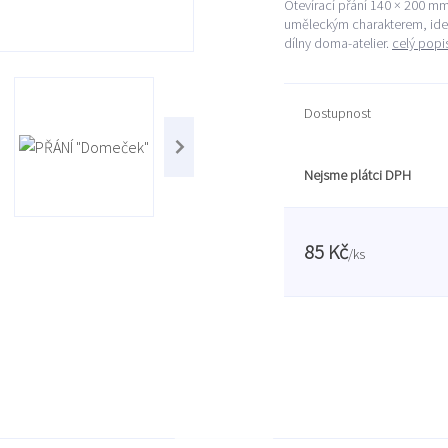
Otevírací přání 140 × 200 mm 
uměleckým charakterem, ideál
dílny doma-atelier.
celý popi
Dostupnost
Nejsme plátci DPH
85 Kč
/
ks