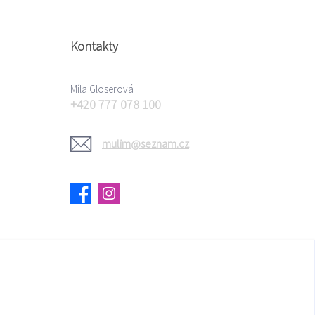
Kontakty
Míla Gloserová
+420 777 078 100
mulim@seznam.cz