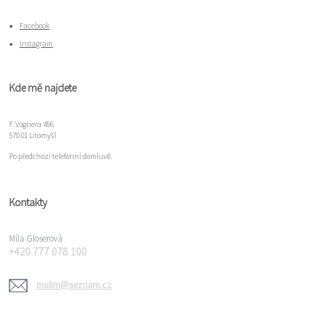
Facebook
Instagram
Kde mě najdete
F. Vognera 456
570 01 Litomyšl
Po předchozí telefonní domluvě.
Kontakty
Míla Gloserová
+420 777 078 100
mulim@seznam.cz