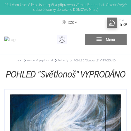
Přeji Vám krásné léto. Jsem zpět a připravena Vám udělat radost. Objednávejte
srdcové kousky do vašeho DOMOVA. Míla :)
0
ks
CZK
0 Kč
Menu
Úvod
Autorské papírnictví
Pohledy
POHLED "Světlonoš" VYPRODÁNO
POHLED "Světlonoš" VYPRODÁNO