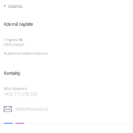
Instagram
Kde mě najdete
F. Vognera 456
570 01 Litomyšl
Po předchozí telefonní domluvě.
Kontakty
Míla Gloserová
+420 777 078 100
mulim@seznam.cz