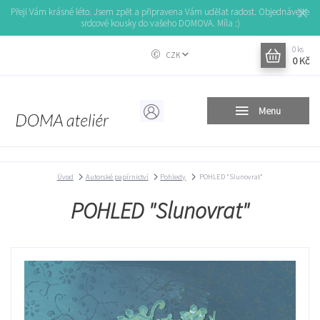
Přeji Vám krásné léto. Jsem zpět a připravena Vám udělat radost. Objednávejte
srdcové kousky do vašeho DOMOVA. Míla :)
0
ks
CZK
0 Kč
Menu
Úvod
Autorské papírnictví
Pohledy
POHLED "Slunovrat"
POHLED "Slunovrat"