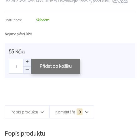
Pohled je ve velikosti 145 x 145 mm. Objednávejte libovolný počet kusů. :)
celý popis
Dostupnost
Skladem
Nejsme plátci DPH
55 Kč
/
ks
Přidat do košíku
Popis produktu
Komentáře
0
Popis produktu