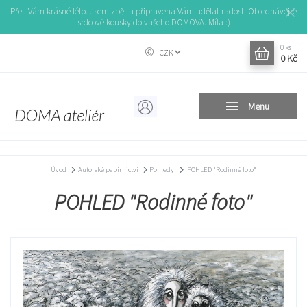
Přeji Vám krásné léto. Jsem zpět a připravena Vám udělat radost. Objednávejte
srdcové kousky do vašeho DOMOVA. Míla :)
0
ks
CZK
0 Kč
Menu
Úvod
Autorské papírnictví
Pohledy
POHLED "Rodinné foto"
POHLED "Rodinné foto"