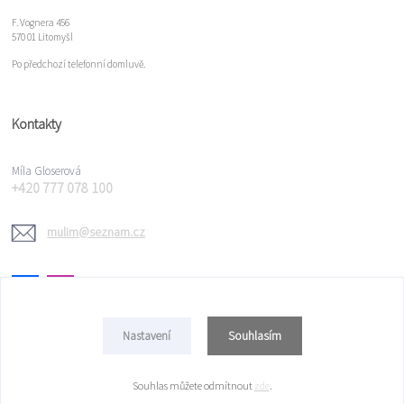
F. Vognera 456
570 01 Litomyšl
Po předchozí telefonní domluvě.
Kontakty
Míla Gloserová
+420 777 078 100
mulim@seznam.cz
Souhlasím
Nastavení
Copyright © 2022 Míla Gloserová
Souhlas můžete odmítnout
zde
.
Vytvořeno na
Eshop-rychle.cz