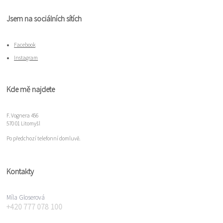
Jsem na sociálních sítích
Facebook
Instagram
Kde mě najdete
F. Vognera 456
570 01 Litomyšl
Po předchozí telefonní domluvě.
Kontakty
Míla Gloserová
+420 777 078 100