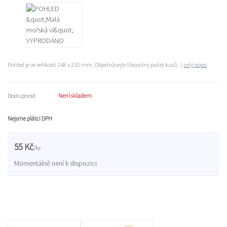
Pohled je ve velikosti 148 x 210 mm. Objednávejte libovolný počet kusů. :)
celý popis
Dostupnost
Není skladem
Nejsme plátci DPH
55 Kč
/
ks
Momentálně není k dispozici