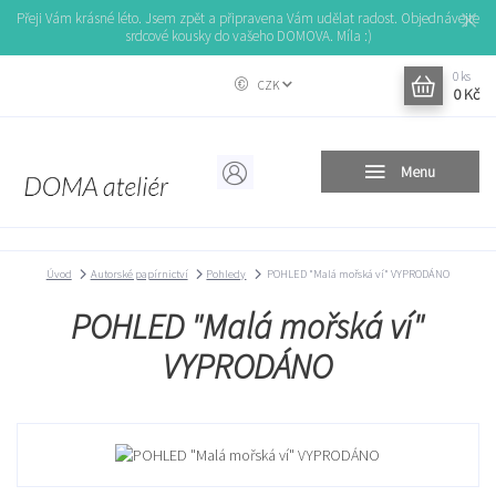
Přeji Vám krásné léto. Jsem zpět a připravena Vám udělat radost. Objednávejte
srdcové kousky do vašeho DOMOVA. Míla :)
0
ks
CZK
0 Kč
Menu
Úvod
Autorské papírnictví
Pohledy
POHLED "Malá mořská ví" VYPRODÁNO
POHLED "Malá mořská ví"
VYPRODÁNO