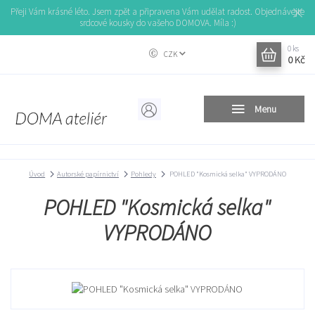
Přeji Vám krásné léto. Jsem zpět a připravena Vám udělat radost. Objednávejte
srdcové kousky do vašeho DOMOVA. Míla :)
0
ks
CZK
0 Kč
Menu
Úvod
Autorské papírnictví
Pohledy
POHLED "Kosmická selka" VYPRODÁNO
POHLED "Kosmická selka"
VYPRODÁNO