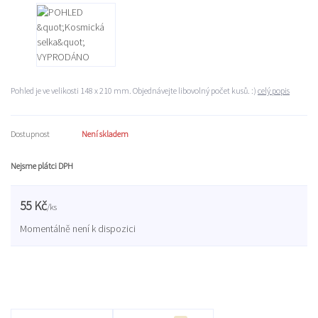
Pohled je ve velikosti 148 x 210 mm. Objednávejte libovolný počet kusů. :)
celý popis
Dostupnost
Není skladem
Nejsme plátci DPH
55 Kč
/
ks
Momentálně není k dispozici