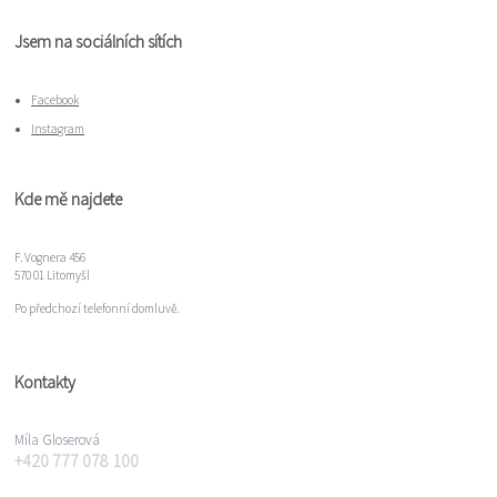
Jsem na sociálních sítích
Facebook
Instagram
Kde mě najdete
F. Vognera 456
570 01 Litomyšl
Po předchozí telefonní domluvě.
Kontakty
Míla Gloserová
+420 777 078 100