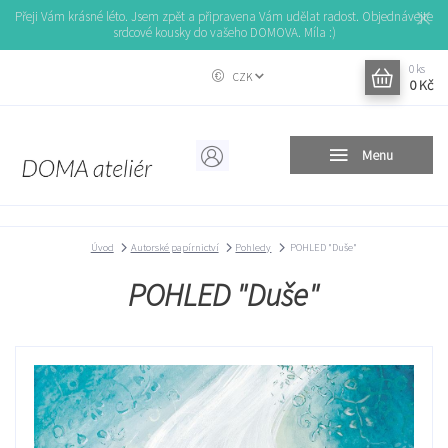
Přeji Vám krásné léto. Jsem zpět a připravena Vám udělat radost. Objednávejte
srdcové kousky do vašeho DOMOVA. Míla :)
0
ks
CZK
0 Kč
Menu
Úvod
Autorské papírnictví
Pohledy
POHLED "Duše"
POHLED "Duše"