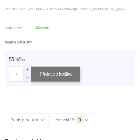
Pohled je ve velikosti 148 x 210 mm. Objednávejte libovolný počet kusů.
celý popis
Dostupnost
Skladem
Nejsme plátci DPH
55 Kč
/
ks
Přidat do košíku
Popis produktu
Komentáře
0