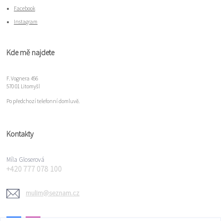
Facebook
Instagram
Kde mě najdete
F. Vognera 456
570 01 Litomyšl
Po předchozí telefonní domluvě.
Kontakty
Míla Gloserová
+420 777 078 100
mulim@seznam.cz