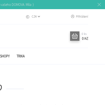
o vašeho DOMOVA. Míla :)
CZK
Přihlášení
0
ks
0 Kč
SHOPY
TRIKA
O