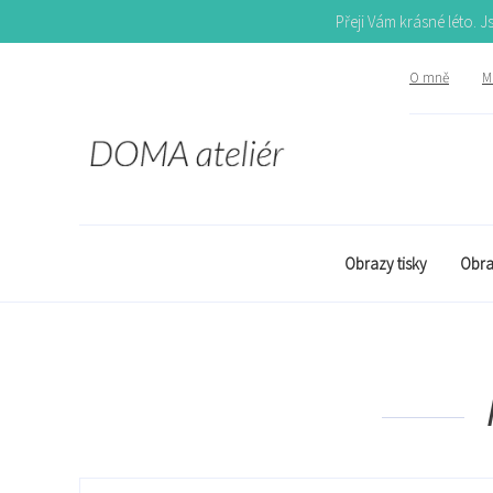
Přeji Vám krásné léto. 
O mně
Mů
Obrazy tisky
Obra