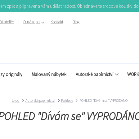
Jsem zpět a připravena Vám udělat radost. Objednávejte srdcové kousky d
j ateliér
O nákupu
Kontakt
Blog
zy originály
Malovaný nábytek
Autorské papírnictví
WORK
Úvod
Autorské papírnictví
Pohledy
POHLED "Dívám se" VYPRODÁNO
POHLED "Dívám se" VYPRODÁN