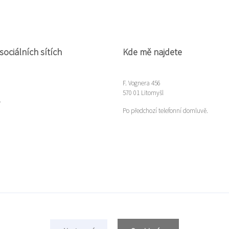
sociálních sítích
Kde mě najdete
F. Vognera 456
570 01 Litomyšl
m
Po předchozí telefonní domluvě.