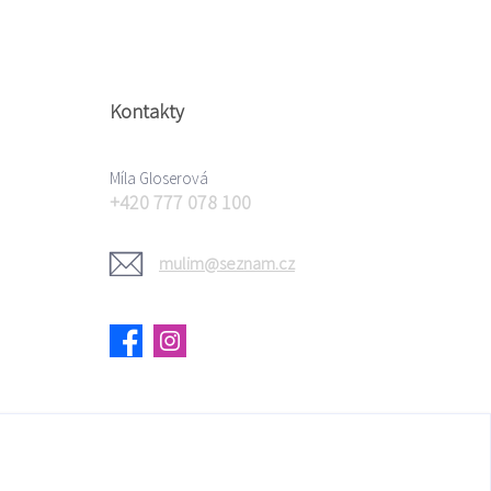
Kontakty
Míla Gloserová
+420 777 078 100
mulim@seznam.cz