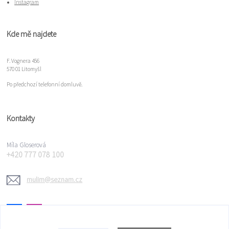
Instagram
Kde mě najdete
F. Vognera 456
570 01 Litomyšl
Po předchozí telefonní domluvě.
Kontakty
Míla Gloserová
+420 777 078 100
mulim@seznam.cz