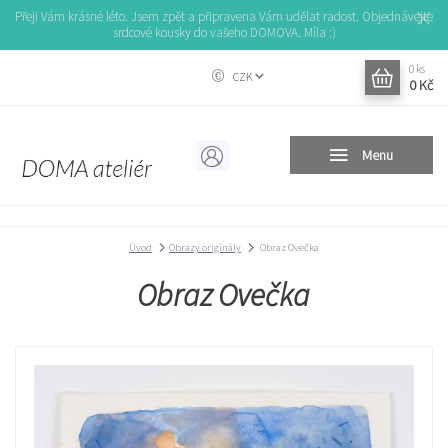
Přeji Vám krásné léto. Jsem zpět a připravena Vám udělat radost. Objednávejte
srdcové kousky do vašeho DOMOVA. Míla :)
0
ks
CZK
0 Kč
Menu
Úvod
Obrazy originály
Obraz Ovečka
Obraz Ovečka