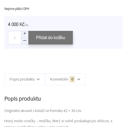
Nejsme plátci DPH
4 000 Kč
/
ks
Přidat do košíku
Popis produktu
Komentáře
0
Popis produktu
Originální akvarel s koláží ve formátu 42 × 30 cm.
Hravý motiv ovečky – mráčku, který si volně poskakuje po obloze, s
jemnou symbolikou vrstev v nás samých.