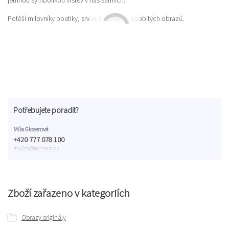
Potěší milovníky poetiky, snění a něžných, osobitých obrazů.
Potřebujete poradit?
Míla Gloserová
+420 777 078 100
mulim@seznam.cz
Zboží zařazeno v kategoriích
Obrazy originály