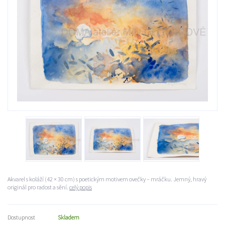
Akvarel s koláží (42 × 30 cm) s poetickým motivem ovečky – mráčku. Jemný, hravý
originál pro radost a sění.
celý popis
Dostupnost
Skladem