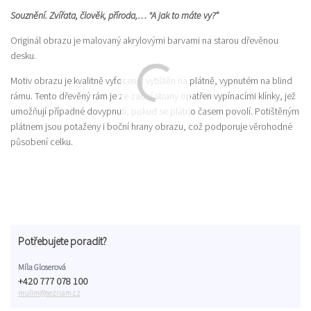
Souznění. Zvířata, člověk, příroda,… "A jak to máte vy?“
Originál obrazu je malovaný akrylovými barvami na starou dřevěnou
desku.
Motiv obrazu je kvalitně vyfocen a vytištěn na plátně, vypnutém na blind
rámu. Tento dřevěný rám je ze zadní strany opatřen vypínacími klínky, jež
umožňují případné dovypnutí, pokud se plátno časem povolí. Potištěným
plátnem jsou potaženy i boční hrany obrazu, což podporuje věrohodné
působení celku.
Potřebujete poradit?
Míla Gloserová
+420 777 078 100
mulim@seznam.cz