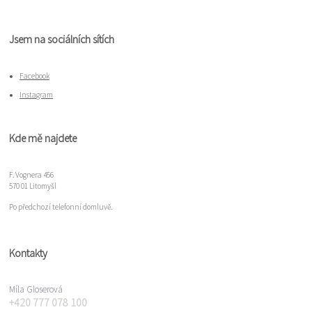
Jsem na sociálních sítích
Facebook
Instagram
Kde mě najdete
F. Vognera 456
570 01 Litomyšl
Po předchozí telefonní domluvě.
Kontakty
Míla Gloserová
+420 777 078 100