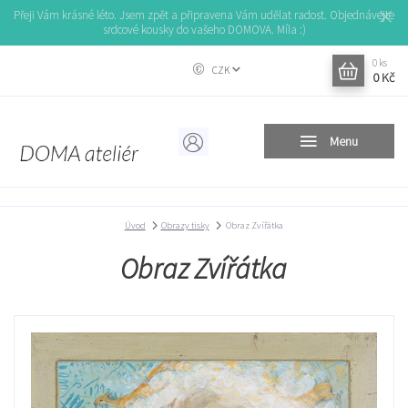
Přeji Vám krásné léto. Jsem zpět a připravena Vám udělat radost. Objednávejte
srdcové kousky do vašeho DOMOVA. Míla :)
0
ks
CZK
0 Kč
Menu
Úvod
Obrazy tisky
Obraz Zvířátka
Obraz Zvířátka