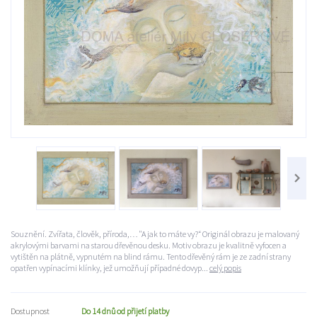
Souznění. Zvířata, člověk, příroda,… "A jak to máte vy?“ Originál obrazu je malovaný
akrylovými barvami na starou dřevěnou desku. Motiv obrazu je kvalitně vyfocen a
vytištěn na plátně, vypnutém na blind rámu. Tento dřevěný rám je ze zadní strany
opatřen vypínacími klínky, jež umožňují případné dovyp...
celý popis
Dostupnost
Do 14 dnů od přijetí platby