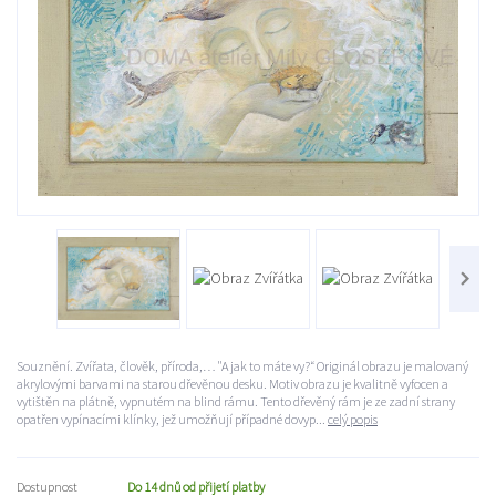
Souznění. Zvířata, člověk, příroda,… "A jak to máte vy?“ Originál obrazu je malovaný
akrylovými barvami na starou dřevěnou desku. Motiv obrazu je kvalitně vyfocen a
vytištěn na plátně, vypnutém na blind rámu. Tento dřevěný rám je ze zadní strany
opatřen vypínacími klínky, jež umožňují případné dovyp...
celý popis
Dostupnost
Do 14 dnů od přijetí platby