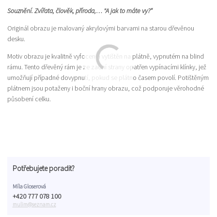
Souznění. Zvířata, člověk, příroda,… "A jak to máte vy?“
Originál obrazu je malovaný akrylovými barvami na starou dřevěnou
desku.
Motiv obrazu je kvalitně vyfocen a vytištěn na plátně, vypnutém na blind
rámu. Tento dřevěný rám je ze zadní strany opatřen vypínacími klínky, jež
umožňují případné dovypnutí, pokud se plátno časem povolí. Potištěným
plátnem jsou potaženy i boční hrany obrazu, což podporuje věrohodné
působení celku.
Potřebujete poradit?
Míla Gloserová
+420 777 078 100
mulim@seznam.cz