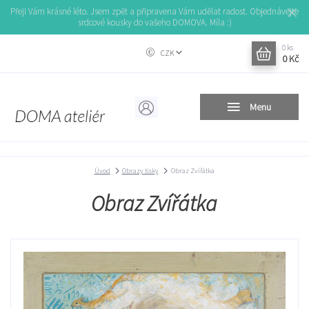
Přeji Vám krásné léto. Jsem zpět a připravena Vám udělat radost. Objednávejte
srdcové kousky do vašeho DOMOVA. Míla :)
0
ks
CZK
0 Kč
Menu
Úvod
Obrazy tisky
Obraz Zvířátka
Obraz Zvířátka