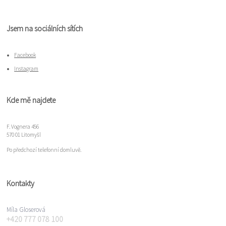
Jsem na sociálních sítích
Facebook
Instagram
Kde mě najdete
F. Vognera 456
570 01 Litomyšl
Po předchozí telefonní domluvě.
Kontakty
Míla Gloserová
+420 777 078 100