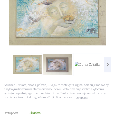
Souznění. Zvířata, člověk, příroda,… "A jak to máte vy?“ Originál obrazu je malovaný
akrylovými barvami na starou dřevěnou desku. Motiv obrazu je kvalitně vyfocen a
vytištěn na plátně, vypnutém na blind rámu. Tento dřevěný rám je ze zadní strany
opatřen vypínacími klínky, jež umožňují případné dovyp...
celý popis
Dostupnost
Skladem