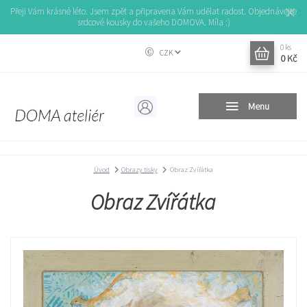
Přeji Vám krásné léto. Jsem zpět a připravena Vám udělat radost. Objednávejte
srdcové kousky do vašeho DOMOVA. Míla :)
0
ks
CZK
0 Kč
Menu
Úvod
Obrazy tisky
Obraz Zvířátka
Obraz Zvířátka