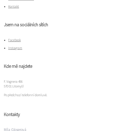
Kontakt
Jsem na sociálních sítích
Facebook
Instagram
Kde mě najdete
F. Vognera 456
570 01 Litomyšl
Po předchozí telefonní domluvě.
Kontakty
Míla Gloserová