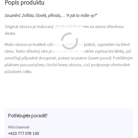
Popis produktu
Souznění. Zvířata, člověk, příroda,… "A jak to máte vy?“
Originál obrazu je malovaný akrylovými barvami na starou dřevěnou
desku.
Motiv obrazu je kvalitně vyfocen a vytištěn na plátně, vypnutém na blind
rámu. Tento dřevěný rám je ze zadní strany opatřen vypínacími klínky, jež
umožňují případné dovypnutí, pokud se plátno časem povolí. Potištěným
plátnem jsou potaženy i boční hrany obrazu, což podporuje věrohodné
působení celku.
Potřebujete poradit?
Míla Gloserová
+420 777 078 100