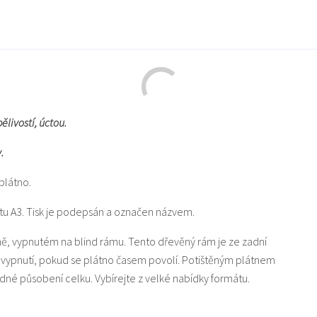
livostí, úctou.
.
plátno.
mátu A3. Tisk je podepsán a označen názvem.
ně, vypnutém na blind rámu. Tento dřevěný rám je ze zadní
dovypnutí, pokud se plátno časem povolí. Potištěným plátnem
dné působení celku. Vybírejte z velké nabídky formátu.