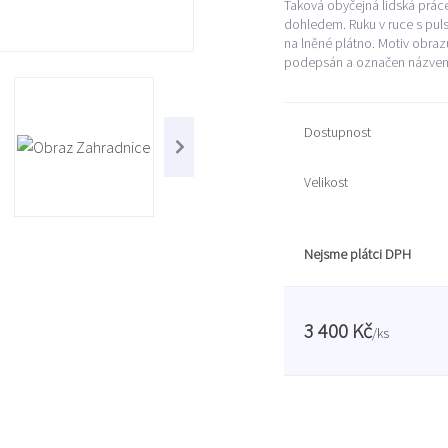
Taková obyčejná lidská práce
dohledem. Ruku v ruce s pul
na lněné plátno. Motiv obrazu
podepsán a označen názvem.
Dostupnost
Velikost
Nejsme plátci DPH
3 400 Kč
/
ks