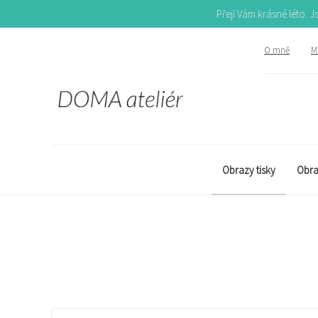
Přeji Vám krásné léto. 
O mně
Mů
Obrazy tisky
Obra