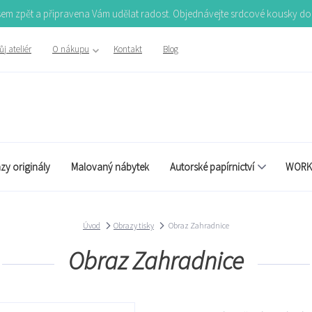
Jsem zpět a připravena Vám udělat radost. Objednávejte srdcové kousky d
j ateliér
O nákupu
Kontakt
Blog
zy originály
Malovaný nábytek
Autorské papírnictví
WORK
Úvod
Obrazy tisky
Obraz Zahradnice
Obraz Zahradnice