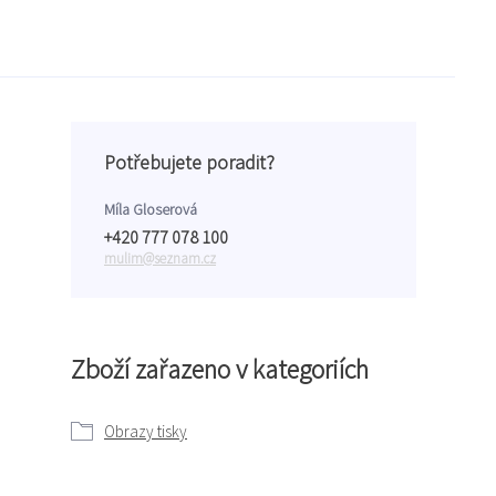
Potřebujete poradit?
Míla Gloserová
+420 777 078 100
mulim@seznam.cz
Zboží zařazeno v kategoriích
Obrazy tisky