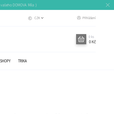
o vašeho DOMOVA. Míla :)
CZK
Přihlášení
0
ks
0 Kč
SHOPY
TRIKA