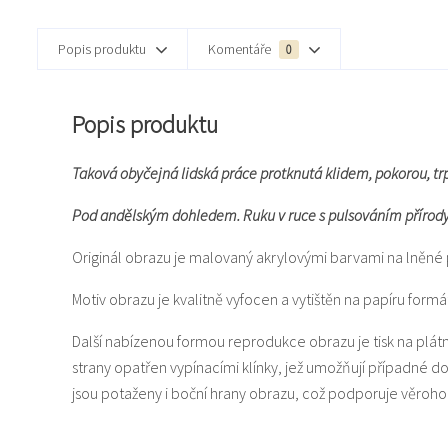
Popis produktu
Komentáře
0
Popis produktu
Taková obyčejná lidská práce protknutá klidem, pokorou, trpě
Pod andělským dohledem. Ruku v ruce s pulsováním přírody
Originál obrazu je malovaný akrylovými barvami na lněné 
Motiv obrazu je kvalitně vyfocen a vytištěn na papíru for
Další nabízenou formou reprodukce obrazu je tisk na plát
strany opatřen vypínacími klínky, jež umožňují případné 
jsou potaženy i boční hrany obrazu, což podporuje věroho