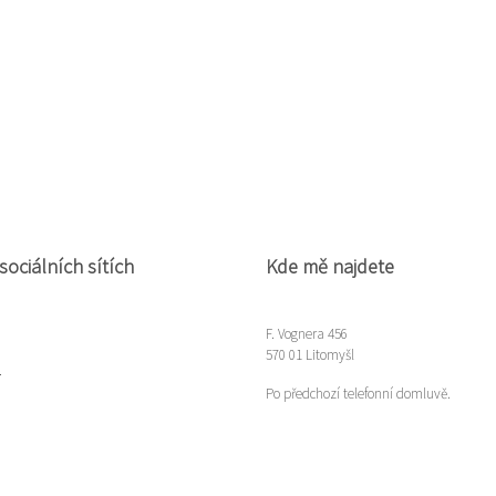
sociálních sítích
Kde mě najdete
F. Vognera 456
570 01 Litomyšl
m
Po předchozí telefonní domluvě.