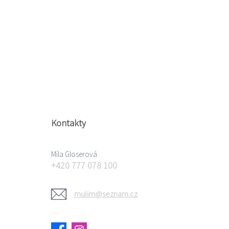
Kontakty
Míla Gloserová
+420 777 078 100
mulim@seznam.cz