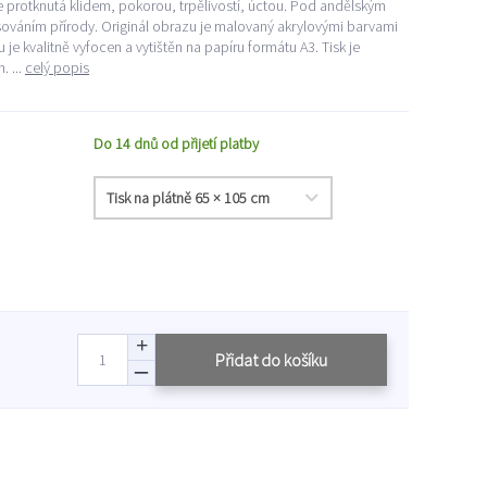
 protknutá klidem, pokorou, trpělivostí, úctou. Pod andělským
sováním přírody. Originál obrazu je malovaný akrylovými barvami
 je kvalitně vyfocen a vytištěn na papíru formátu A3. Tisk je
 ...
celý popis
Do 14 dnů od přijetí platby
Přidat do košíku