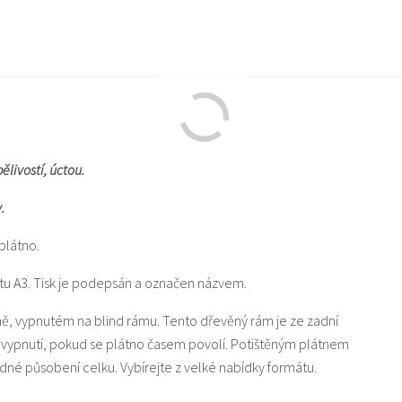
livostí, úctou.
.
plátno.
mátu A3. Tisk je podepsán a označen názvem.
ně, vypnutém na blind rámu. Tento dřevěný rám je ze zadní
dovypnutí, pokud se plátno časem povolí. Potištěným plátnem
dné působení celku. Vybírejte z velké nabídky formátu.