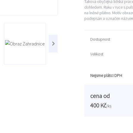
Taková obyčejná lidská práce
dohledem. Ruku v ruce s pul
na lněné plátno. Motiv obrazu
podepsán a označen názvem.
Dostupnost
Velikost
Nejsme plátci DPH
cena od
400 Kč
/
ks