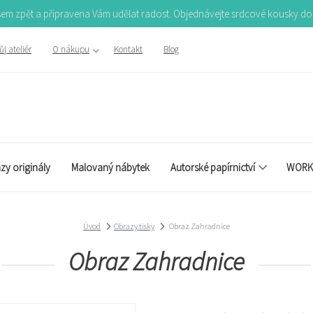
Jsem zpět a připravena Vám udělat radost. Objednávejte srdcové kousky d
j ateliér
O nákupu
Kontakt
Blog
zy originály
Malovaný nábytek
Autorské papírnictví
WORK
Úvod
Obrazy tisky
Obraz Zahradnice
Obraz Zahradnice