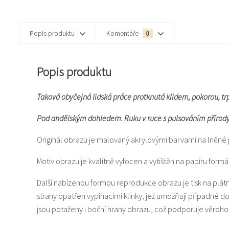
Popis produktu
Komentáře
0
Popis produktu
Taková obyčejná lidská práce protknutá klidem, pokorou, trpě
Pod andělským dohledem. Ruku v ruce s pulsováním přírody
Originál obrazu je malovaný akrylovými barvami na lněné 
Motiv obrazu je kvalitně vyfocen a vytištěn na papíru for
Další nabízenou formou reprodukce obrazu je tisk na plát
strany opatřen vypínacími klínky, jež umožňují případné 
jsou potaženy i boční hrany obrazu, což podporuje věroho