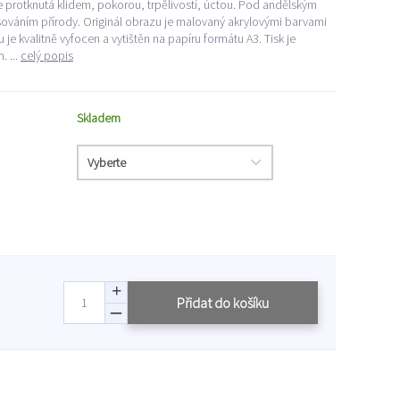
 protknutá klidem, pokorou, trpělivostí, úctou. Pod andělským
sováním přírody. Originál obrazu je malovaný akrylovými barvami
 je kvalitně vyfocen a vytištěn na papíru formátu A3. Tisk je
 ...
celý popis
Skladem
Přidat do košíku