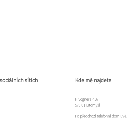
sociálních sítích
Kde mě najdete
F. Vognera 456
570 01 Litomyšl
m
Po předchozí telefonní domluvě.