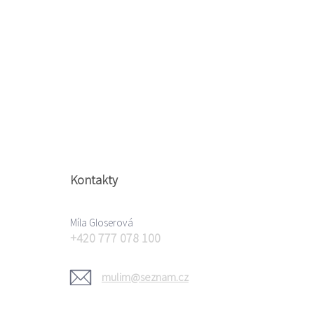
Kontakty
Míla Gloserová
+420 777 078 100
mulim@seznam.cz