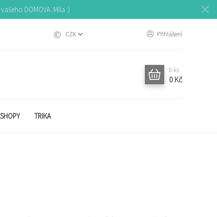
o vašeho DOMOVA. Míla :)
CZK
Přihlášení
0
ks
0 Kč
SHOPY
TRIKA