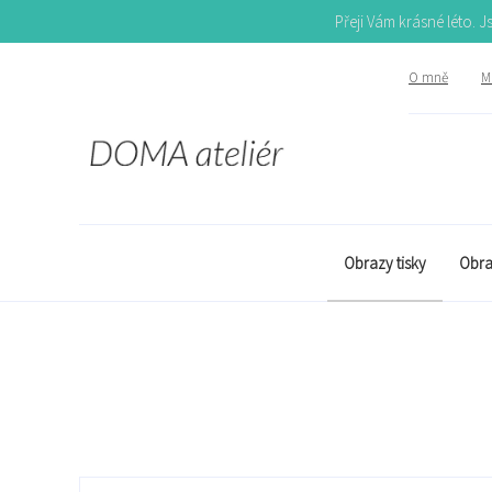
Přeji Vám krásné léto. 
O mně
Mů
Obrazy tisky
Obra