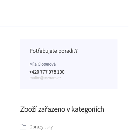
Potřebujete poradit?
Míla Gloserová
+420 777 078 100
mulim@seznam.cz
Zboží zařazeno v kategoriích
Obrazy tisky