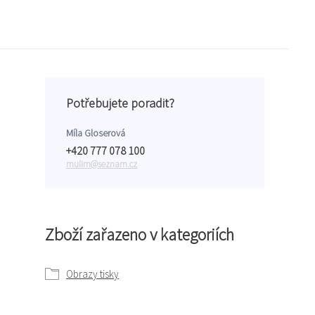
Potřebujete poradit?
Míla Gloserová
+420 777 078 100
mulim@seznam.cz
Zboží zařazeno v kategoriích
Obrazy tisky