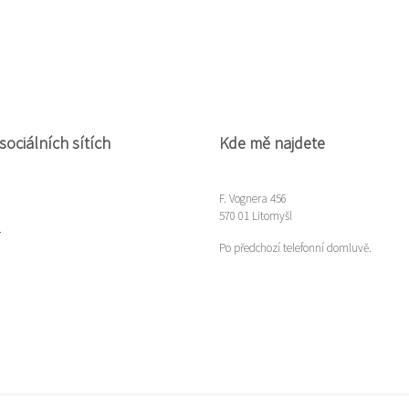
sociálních sítích
Kde mě najdete
F. Vognera 456
570 01 Litomyšl
m
Po předchozí telefonní domluvě.