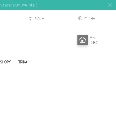
o vašeho DOMOVA. Míla :)
CZK
Přihlášení
0
ks
0 Kč
SHOPY
TRIKA