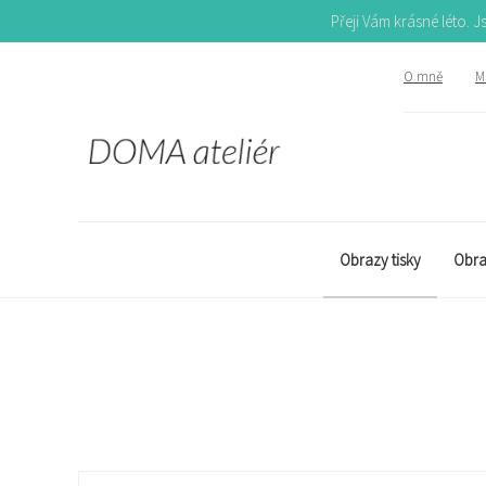
Přeji Vám krásné léto. 
O mně
Mů
Obrazy tisky
Obra