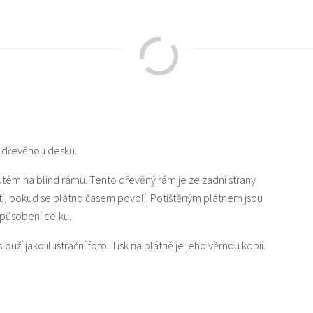
u dřevěnou desku.
nutém na blind rámu. Tento dřevěný rám je ze zadní strany
tí, pokud se plátno časem povolí. Potištěným plátnem jsou
působení celku.
ouží jako ilustrační foto. Tisk na plátně je jeho věrnou kopií.