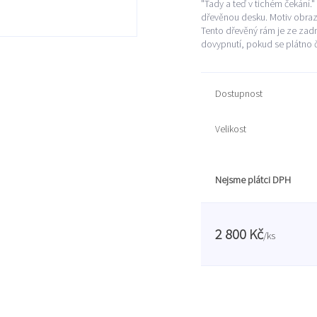
"Tady a teď v tichém čekání.
dřevěnou desku. Motiv obrazu
Tento dřevěný rám je ze zadn
dovypnutí, pokud se plátno 
Dostupnost
Velikost
Nejsme plátci DPH
2 800 Kč
/
ks