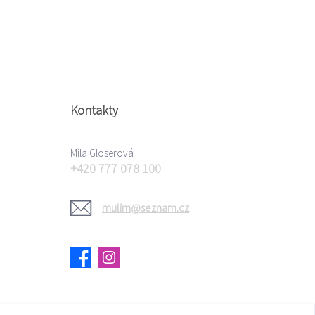
Kontakty
Míla Gloserová
+420 777 078 100
mulim@seznam.cz