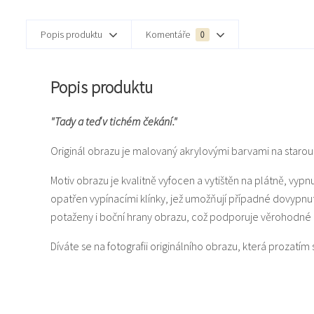
Popis produktu
Komentáře
0
Popis produktu
"Tady a teď v tichém čekání."
Originál obrazu je malovaný akrylovými barvami na staro
Motiv obrazu je kvalitně vyfocen a vytištěn na plátně, vyp
opatřen vypínacími klínky, jež umožňují případné dovypnu
potaženy i boční hrany obrazu, což podporuje věrohodné 
Díváte se na fotografii originálního obrazu, která prozatím sl