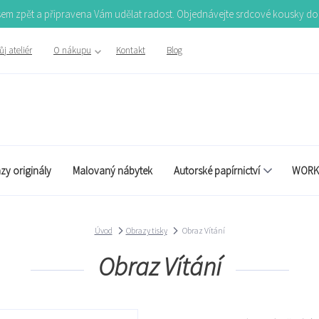
Jsem zpět a připravena Vám udělat radost. Objednávejte srdcové kousky d
j ateliér
O nákupu
Kontakt
Blog
zy originály
Malovaný nábytek
Autorské papírnictví
WORK
Úvod
Obrazy tisky
Obraz Vítání
Obraz Vítání