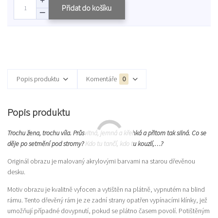
Přidat do košíku
Popis produktu
Komentáře
0
Popis produktu
Trochu žena, trochu víla. Průsvitná, jemná a křehká a přitom tak silná. Co se
děje po setmění pod stromy? Kdo tu tančí, kdo tu kouzlí,…?
Originál obrazu je malovaný akrylovými barvami na starou dřevěnou
desku.
Motiv obrazu je kvalitně vyfocen a vytištěn na plátně, vypnutém na blind
rámu. Tento dřevěný rám je ze zadní strany opatřen vypínacími klínky, jež
umožňují případné dovypnutí, pokud se plátno časem povolí. Potištěným