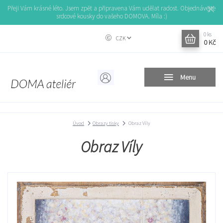
Přeji Vám krásné léto. Jsem zpět a připravena Vám udělat radost. Objednávejte
srdcové kousky do vašeho DOMOVA. Míla :)
0
ks
CZK
0 Kč
Menu
Úvod
Obrazy tisky
Obraz Víly
Obraz Víly