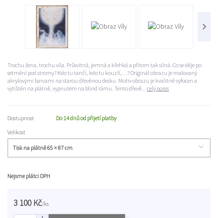
Trochu žena, trochu víla. Průsvitná, jemná a křehká a přitom tak silná. Co se děje po
setmění pod stromy? Kdo tu tančí, kdo tu kouzlí,…? Originál obrazu je malovaný
akrylovými barvami na starou dřevěnou desku. Motiv obrazu je kvalitně vyfocen a
vytištěn na plátně, vypnutém na blind rámu. Tento dřevě...
celý popis
Dostupnost
Do 14 dnů od přijetí platby
Velikost
Nejsme plátci DPH
3 100 Kč
/
ks