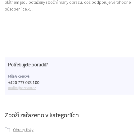
plátnem jsou potaženy i boční hrany obrazu, což podporuje věrohodné
působení celku.
Potřebujete poradit?
Míla Gloserová
+420 777 078 100
mulim@seznam.cz
Zboží zařazeno v kategoriích
Obrazy tisky