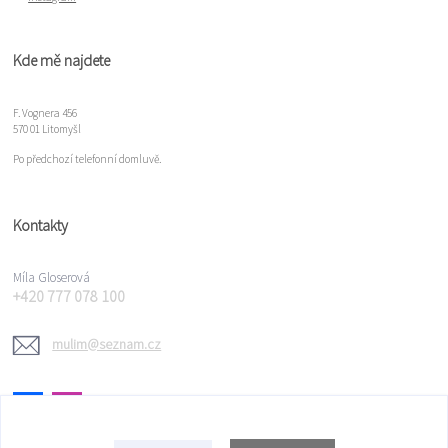
Kde mě najdete
F. Vognera 456
570 01 Litomyšl
Po předchozí telefonní domluvě.
Kontakty
Míla Gloserová
+420 777 078 100
mulim@seznam.cz