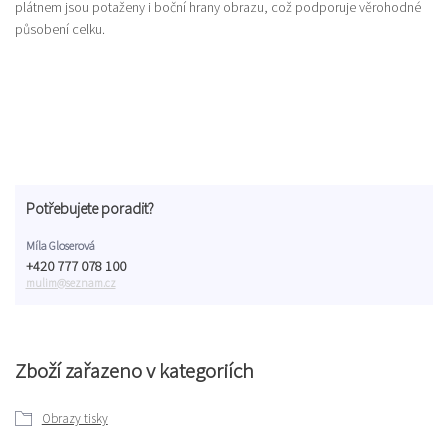
plátnem jsou potaženy i boční hrany obrazu, což podporuje věrohodné
působení celku.
Potřebujete poradit?
Míla Gloserová
+420 777 078 100
mulim@seznam.cz
Zboží zařazeno v kategoriích
Obrazy tisky