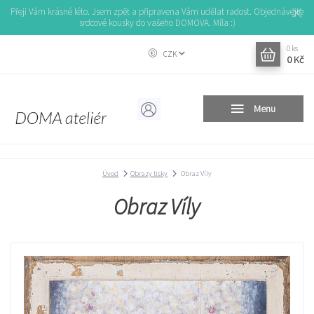
Přeji Vám krásné léto. Jsem zpět a připravena Vám udělat radost. Objednávejte
srdcové kousky do vašeho DOMOVA. Míla :)
0
ks
CZK
0 Kč
Menu
Úvod
Obrazy tisky
Obraz Víly
Obraz Víly