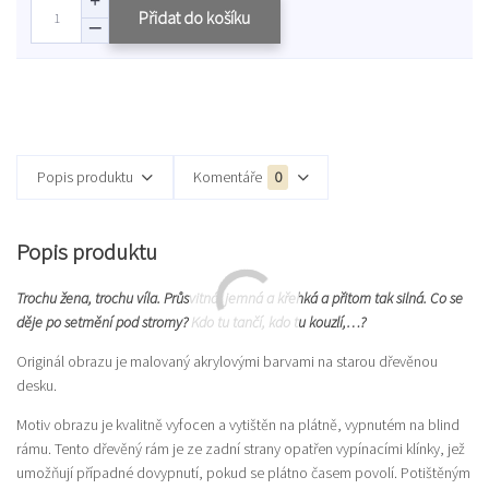
Přidat do košíku
Popis produktu
Komentáře
0
Popis produktu
Trochu žena, trochu víla. Průsvitná, jemná a křehká a přitom tak silná. Co se
děje po setmění pod stromy? Kdo tu tančí, kdo tu kouzlí,…?
Originál obrazu je malovaný akrylovými barvami na starou dřevěnou
desku.
Motiv obrazu je kvalitně vyfocen a vytištěn na plátně, vypnutém na blind
rámu. Tento dřevěný rám je ze zadní strany opatřen vypínacími klínky, jež
umožňují případné dovypnutí, pokud se plátno časem povolí. Potištěným