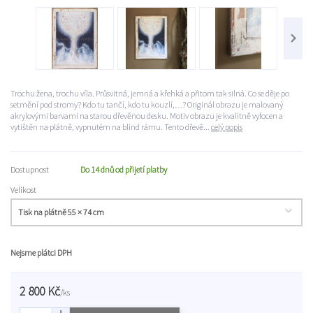
Trochu žena, trochu víla. Průsvitná, jemná a křehká a přitom tak silná. Co se děje po
setmění pod stromy? Kdo tu tančí, kdo tu kouzlí,…? Originál obrazu je malovaný
akrylovými barvami na starou dřevěnou desku. Motiv obrazu je kvalitně vyfocen a
vytištěn na plátně, vypnutém na blind rámu. Tento dřevě...
celý popis
Dostupnost
Do 14 dnů od přijetí platby
Velikost
Nejsme plátci DPH
2 800 Kč
/
ks