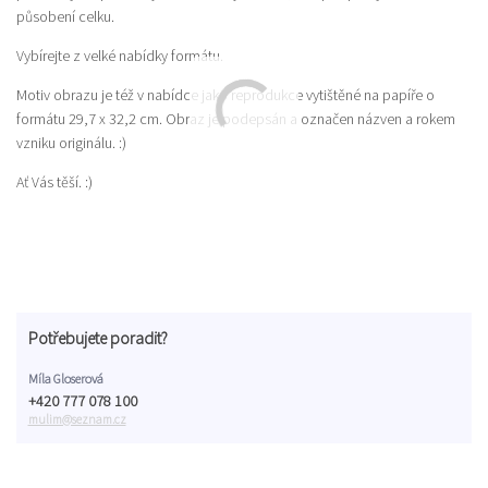
působení celku.
Vybírejte z velké nabídky formátu.
Motiv obrazu je též v nabídce jako reprodukce vytištěné na papíře o
formátu 29,7 x 32,2 cm. Obraz je podepsán a označen názven a rokem
vzniku originálu. :)
Ať Vás těší. :)
Potřebujete poradit?
Míla Gloserová
+420 777 078 100
mulim@seznam.cz