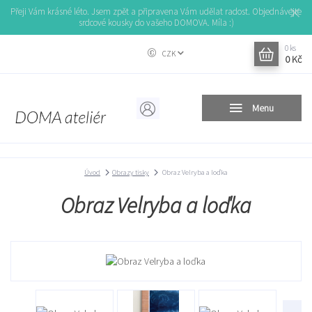
Přeji Vám krásné léto. Jsem zpět a připravena Vám udělat radost. Objednávejte
srdcové kousky do vašeho DOMOVA. Míla :)
0
ks
CZK
0 Kč
Menu
Úvod
Obrazy tisky
Obraz Velryba a loďka
Obraz Velryba a loďka