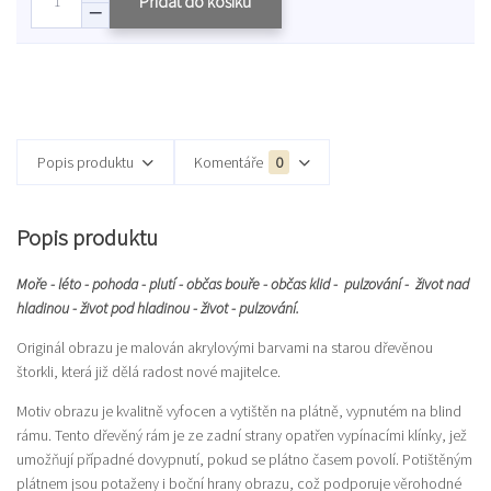
Přidat do košíku
Popis produktu
Komentáře
0
Popis produktu
Moře - léto - pohoda - plutí - občas bouře - občas klid - pulzování - život nad
hladinou - život pod hladinou - život - pulzování.
Originál obrazu je malován akrylovými barvami na starou dřevěnou
štorkli, která již dělá radost nové majitelce.
Motiv obrazu je kvalitně vyfocen a vytištěn na plátně, vypnutém na blind
rámu. Tento dřevěný rám je ze zadní strany opatřen vypínacími klínky, jež
umožňují případné dovypnutí, pokud se plátno časem povolí. Potištěným
plátnem jsou potaženy i boční hrany obrazu, což podporuje věrohodné