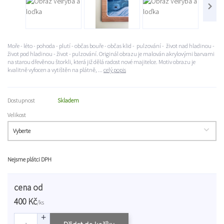
Moře - léto - pohoda - plutí - občas bouře - občas klid - pulzování - život nad hladinou -
život pod hladinou - život - pulzování. Originál obrazu je malován akrylovými barvami
na starou dřevěnou štorkli, která již dělá radost nové majitelce. Motiv obrazu je
kvalitně vyfocen a vytištěn na plátně, ...
celý popis
Dostupnost
Skladem
Velikost
Nejsme plátci DPH
cena od
400 Kč
/
ks