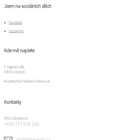
Jsem na sociálních sítích
Facebook
Instagram
Kde mě najdete
F. Vognera 456
570 01 Litomyšl
Po předchozí telefonní domluvě.
Kontakty
Míla Gloserová
+420 777 078 100
mulim@seznam.cz