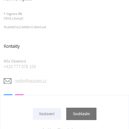
F. Vognera 456
570 01 Litomyšl
Po předchozí telefonní domluvě.
Kontakty
Míla Gloserová
+420 777 078 100
mulim@seznam.cz
Souhlasím
Nastavení
Copyright © 2022 Míla Gloserová