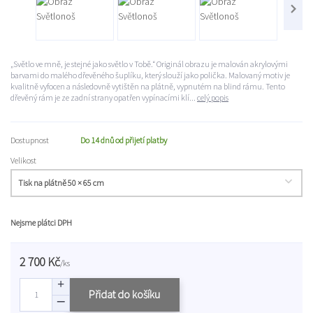
„Světlo ve mně, je stejné jako světlo v Tobě.“ Originál obrazu je malován akrylovými
barvami do malého dřevěného šuplíku, který slouží jako polička. Malovaný motiv je
kvalitně vyfocen a následovně vytištěn na plátně, vypnutém na blind rámu. Tento
dřevěný rám je ze zadní strany opatřen vypínacími klí...
celý popis
Dostupnost
Do 14 dnů od přijetí platby
Velikost
Nejsme plátci DPH
2 700 Kč
/
ks
Přidat do košíku