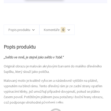
Popis produktu
Komentáře
0
Popis produktu
„Světlo ve mně, je stejné jako světlo v Tobě.“
Originál obrazu je malován akrylovými barvami do malého dřevěného
šuplíku, který slouží jako polička.
Malovaný motiv je kvalitně vyfocen a následovně vytištěn na plátně,
vypnutém na blind rámu. Tento dřevěný rám je ze zadní strany opatřen
vypínacími klínky, jež umožňují případné dovypnutí, pokud se plátno
časem povolí. Potištěným plátnem jsou potaženy i boční hrany obrazu,
což podporuje věrohodné působení celku.