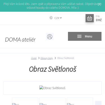
Přeji Vám krásné léto. Jsem zpět a připravena Vám udělat radost. Objednávejte
srdcové kousky do vašeho DOMOVA. Míla :)
0
ks
CZK
0 Kč
Menu
Úvod
Obrazy tisky
Obraz Světlonoš
Obraz Světlonoš