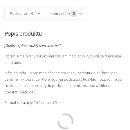
Popis produktu
Komentáře
0
Popis produktu
„Spolu, a přece každý sám za sebe.“
Obraz je malovaný akrylovými barvami na plátno vypnuté ve dřevěném
blindrámu.
Mám ho ráda. Je pro mne záznamem snahy zachytit dělení hmoty na
barevné mikročástice, které jsou její podstatou. Rozklad, rozpad, ne ve
smyslu zániku, ale ve smyslu podívat se do mikroskopu a zhlédnout
podstatu věcí, dějů…
Formát obrazu je š 50 cm x v 70 cm.