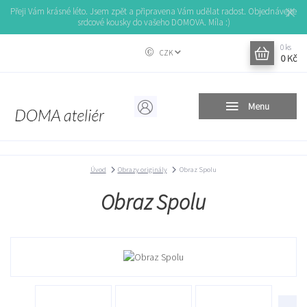
Přeji Vám krásné léto. Jsem zpět a připravena Vám udělat radost. Objednávejte
srdcové kousky do vašeho DOMOVA. Míla :)
0
ks
CZK
0 Kč
Menu
Úvod
Obrazy originály
Obraz Spolu
Obraz Spolu