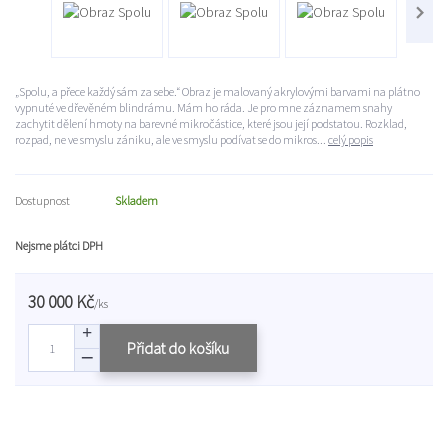
„Spolu, a přece každý sám za sebe.“ Obraz je malovaný akrylovými barvami na plátno
vypnuté ve dřevěném blindrámu. Mám ho ráda. Je pro mne záznamem snahy
zachytit dělení hmoty na barevné mikročástice, které jsou její podstatou. Rozklad,
rozpad, ne ve smyslu zániku, ale ve smyslu podívat se do mikros...
celý popis
Dostupnost
Skladem
Nejsme plátci DPH
30 000 Kč
/
ks
Přidat do košíku