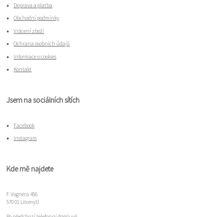
Doprava a platba
Obchodní podmínky
Vrácení zboží
Ochrana osobních údajů
Informace o cookies
Kontakt
Jsem na sociálních sítích
Facebook
Instagram
Kde mě najdete
F. Vognera 456
570 01 Litomyšl
Po předchozí telefonní domluvě.