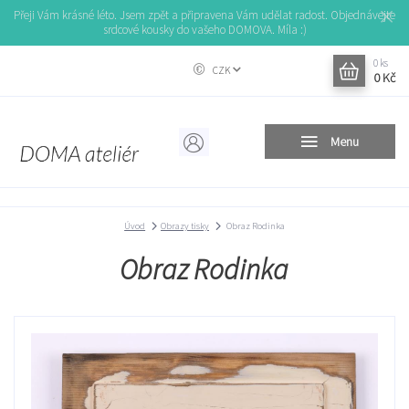
Přeji Vám krásné léto. Jsem zpět a připravena Vám udělat radost. Objednávejte
srdcové kousky do vašeho DOMOVA. Míla :)
0
ks
CZK
0 Kč
Menu
Úvod
Obrazy tisky
Obraz Rodinka
Obraz Rodinka