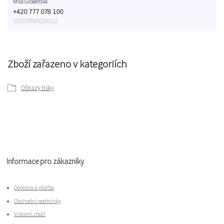
Míla Gloserová
+420 777 078 100
mulim@seznam.cz
Zboží zařazeno v kategoriích
Obrazy tisky
Informace pro zákazníky
Doprava a platba
Obchodní podmínky
Vrácení zboží