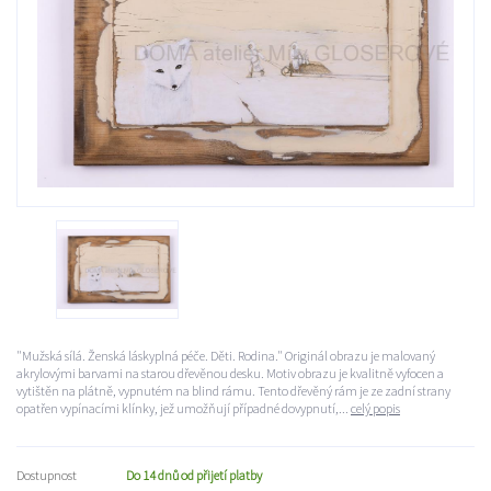
"Mužská sílá. Ženská láskyplná péče. Děti. Rodina." Originál obrazu je malovaný
akrylovými barvami na starou dřevěnou desku. Motiv obrazu je kvalitně vyfocen a
vytištěn na plátně, vypnutém na blind rámu. Tento dřevěný rám je ze zadní strany
opatřen vypínacími klínky, jež umožňují případné dovypnutí,...
celý popis
Dostupnost
Do 14 dnů od přijetí platby