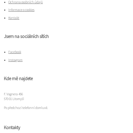
Ochrana osobních údajů
Informace o cookies
Kontakt
Jsem na sociálních sítích
Facebook
Instagram
Kde mě najdete
F. Vognera 456
570 01 Litomyšl
Po předchozí telefonní domluvě.
Kontakty