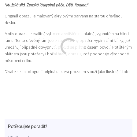
"Mužská sílá. Ženská láskyplná péče. Děti. Rodina."
Originál obrazu je malovaný akrylovými barvami na starou dřevěnou
desku.
Motiv obrazu je kvalitně vyfocen a vytištěn na plátně, vypnutém na blind
rámu. Tento dřevěný rám je ze zadní strany opatřen vypínacími klínky, jež
umožňují případné dovypnutí, pokud se plátno časem povolí. Potištěným
plátnem jsou potaženy i boční hrany obrazu, což podporuje věrohodné
působení celku.
Díváte se na fotografii originálu, která prozatím slouží jako ilustrační foto.
Potřebujete poradit?