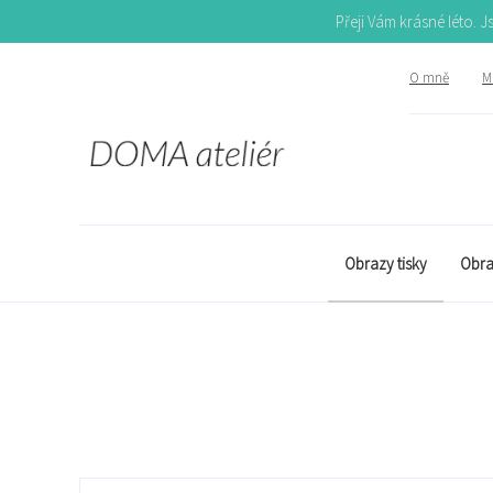
Přeji Vám krásné léto. 
O mně
Mů
Obrazy tisky
Obra