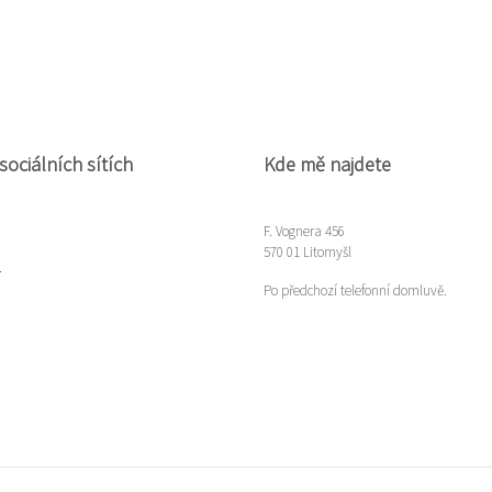
sociálních sítích
Kde mě najdete
F. Vognera 456
570 01 Litomyšl
m
Po předchozí telefonní domluvě.