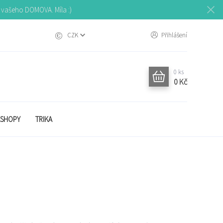
o vašeho DOMOVA. Míla :)
CZK
Přihlášení
0
ks
0 Kč
SHOPY
TRIKA