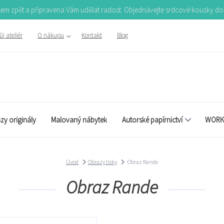
Jsem zpět a připravena Vám udělat radost. Objednávejte srdcové kousky d
j ateliér
O nákupu
Kontakt
Blog
zy originály
Malovaný nábytek
Autorské papírnictví
WORK
Úvod
Obrazy tisky
Obraz Rande
Obraz Rande