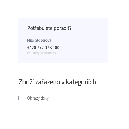
Potřebujete poradit?
Míla Gloserová
+420 777 078 100
mulim@seznam.cz
Zboží zařazeno v kategoriích
Obrazy tisky