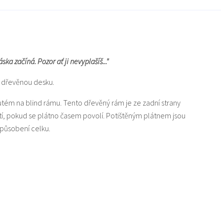
ska začíná. Pozor ať ji nevyplašíš..."
u dřevěnou desku.
nutém na blind rámu. Tento dřevěný rám je ze zadní strany
tí, pokud se plátno časem povolí. Potištěným plátnem jsou
působení celku.