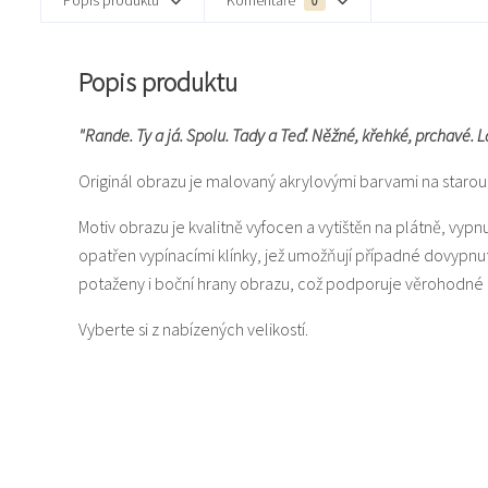
0
Popis produktu
"Rande. Ty a já. Spolu. Tady a Teď. Něžné, křehké, prchavé. Lá
Originál obrazu je malovaný akrylovými barvami na staro
Motiv obrazu je kvalitně vyfocen a vytištěn na plátně, vyp
opatřen vypínacími klínky, jež umožňují případné dovypnu
potaženy i boční hrany obrazu, což podporuje věrohodné 
Vyberte si z nabízených velikostí.