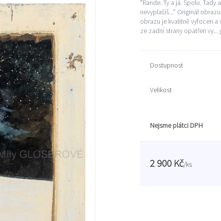
"Rande. Ty a já. Spolu. Tady 
nevyplašíš..." Originál obra
obrazu je kvalitně vyfocen a
ze zadní strany opatřen vy...
Dostupnost
Velikost
Nejsme plátci DPH
2 900 Kč
/
ks