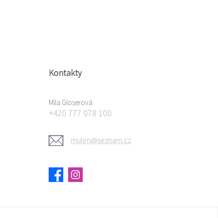
Kontakty
Míla Gloserová
+420 777 078 100
mulim@seznam.cz