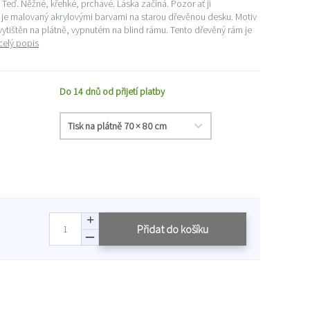
a Teď. Něžné, křehké, prchavé. Láska začíná. Pozor ať ji
zu je malovaný akrylovými barvami na starou dřevěnou desku. Motiv
 vytištěn na plátně, vypnutém na blind rámu. Tento dřevěný rám je
celý popis
Do 14 dnů od přijetí platby
Přidat do košíku