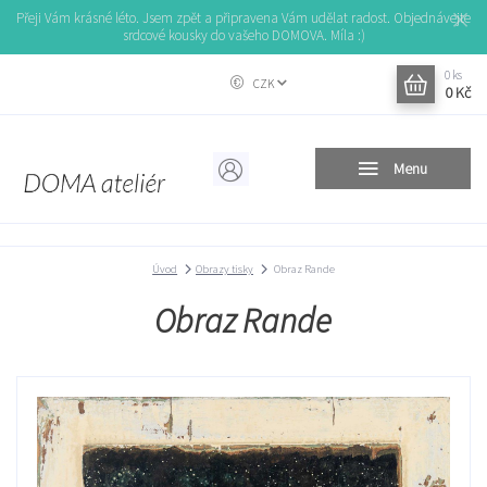
Přeji Vám krásné léto. Jsem zpět a připravena Vám udělat radost. Objednávejte
srdcové kousky do vašeho DOMOVA. Míla :)
0
ks
CZK
0 Kč
Menu
Úvod
Obrazy tisky
Obraz Rande
Obraz Rande