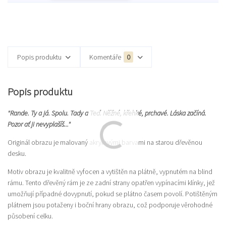
Popis produktu
Komentáře
0
Popis produktu
"Rande. Ty a já. Spolu. Tady a Teď. Něžné, křehké, prchavé. Láska začíná.
Pozor ať ji nevyplašíš..."
Originál obrazu je malovaný akrylovými barvami na starou dřevěnou
desku.
Motiv obrazu je kvalitně vyfocen a vytištěn na plátně, vypnutém na blind
rámu. Tento dřevěný rám je ze zadní strany opatřen vypínacími klínky, jež
umožňují případné dovypnutí, pokud se plátno časem povolí. Potištěným
plátnem jsou potaženy i boční hrany obrazu, což podporuje věrohodné
působení celku.