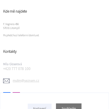
Kde mě najdete
F. Vognera 456
570 01 Litomyšl
Po předchozí telefonní domluvě.
Kontakty
Míla Gloserová
+420 777 078 100
mulim@seznam.cz
Souhlasím
Nastavení