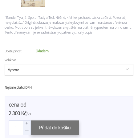
"Rande. Ty a já. Spolu. Tady a Teď. Něžné, křehké, prchavé. Láska začíná. Pozor ať ji
nevyplašíš..." Originál obrazu je malovaný akrylovými barvami na starou dřevěnou
desku. Motiv obrazu je kvalitně vyfocen a vytištěn na plátně, vypnutém na blind rámu.
Tento dřevěný rám je ze zadní strany opatřen vy...
celý popis
Dostupnost
Skladem
Velikost
Nejsme plátci DPH
cena od
2 300 Kč
/
ks
Přidat do košíku