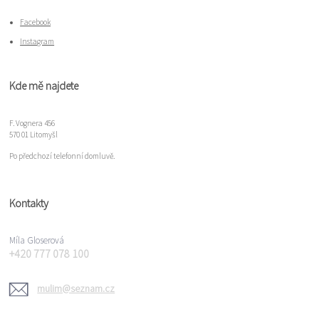
Facebook
Instagram
Kde mě najdete
F. Vognera 456
570 01 Litomyšl
Po předchozí telefonní domluvě.
Kontakty
Míla Gloserová
+420 777 078 100
mulim@seznam.cz