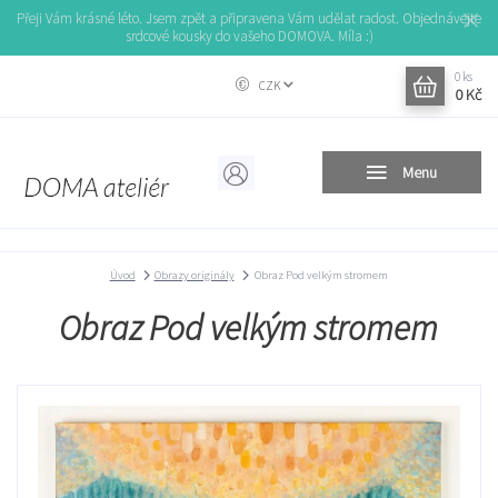
Přeji Vám krásné léto. Jsem zpět a připravena Vám udělat radost. Objednávejte
srdcové kousky do vašeho DOMOVA. Míla :)
0
ks
CZK
0 Kč
Menu
Úvod
Obrazy originály
Obraz Pod velkým stromem
Obraz Pod velkým stromem