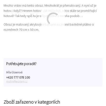
Mnoho vrstev má tento obraz. Mnohokrát je přemalovaný. A nyní už je
hotov. I když? Hmmm hotov? Jak může být, něco stále se proměňující
hotové? Tak tedy spíš tu je střípek jedné z mnoha podob…
Obraz je malovaný akrylovými barvami na jemné bavlněné plátno o
rozměrech 70 cm x 50 cm.
Potřebujete poradit?
Míla Gloserová
+420 777 078 100
mulim@seznam.cz
Zboží zařazeno v kategoriích