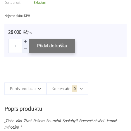
Dostupnost
Skladem
Nejsme plátci DPH
28 000 Kč
/
ks
Přidat do košíku
Popis produktu
Komentáře
0
Popis produktu
„Ticho. Klid. Život. Pokora. Souznění. Spolubytí. Barevné chvění. Jemné
mihotání. “