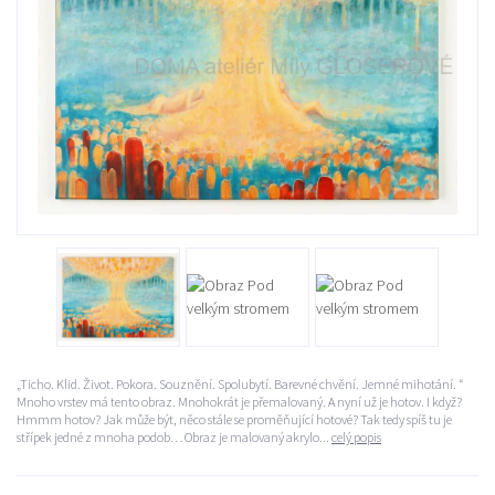
„Ticho. Klid. Život. Pokora. Souznění. Spolubytí. Barevné chvění. Jemné mihotání. “
Mnoho vrstev má tento obraz. Mnohokrát je přemalovaný. A nyní už je hotov. I když?
Hmmm hotov? Jak může být, něco stále se proměňující hotové? Tak tedy spíš tu je
střípek jedné z mnoha podob… Obraz je malovaný akrylo...
celý popis