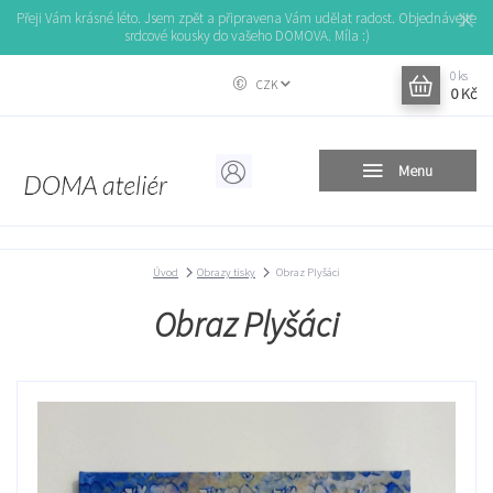
Přeji Vám krásné léto. Jsem zpět a připravena Vám udělat radost. Objednávejte
srdcové kousky do vašeho DOMOVA. Míla :)
0
ks
CZK
0 Kč
Menu
Úvod
Obrazy tisky
Obraz Plyšáci
Obraz Plyšáci