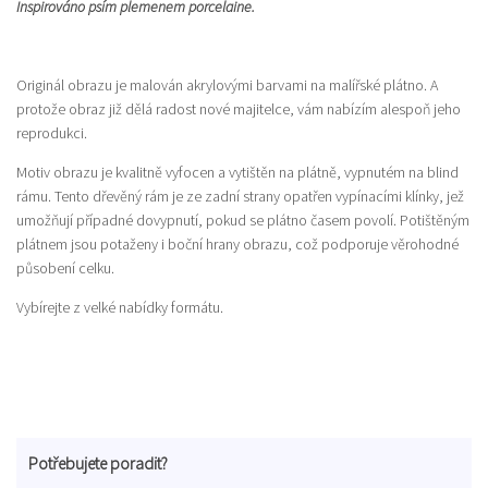
Inspirováno psím plemenem porcelaine.
Originál obrazu je malován akrylovými barvami na malířské plátno. A
protože obraz již dělá radost nové majitelce, vám nabízím alespoň jeho
reprodukci.
Motiv obrazu je kvalitně vyfocen a vytištěn na plátně, vypnutém na blind
rámu. Tento dřevěný rám je ze zadní strany opatřen vypínacími klínky, jež
umožňují případné dovypnutí, pokud se plátno časem povolí. Potištěným
plátnem jsou potaženy i boční hrany obrazu, což podporuje věrohodné
působení celku.
Vybírejte z velké nabídky formátu.
Potřebujete poradit?