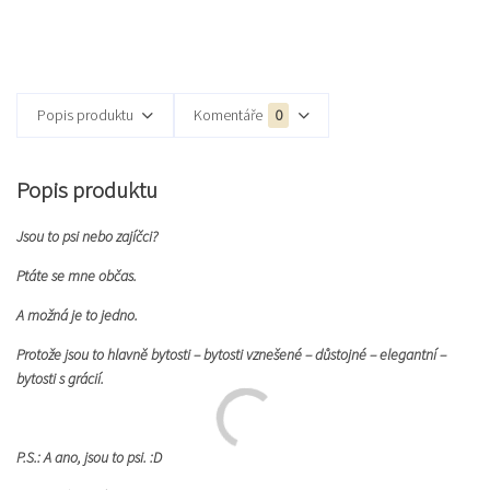
Popis produktu
Komentáře
0
Popis produktu
Jsou to psi nebo zajíčci?
Ptáte se mne občas.
A možná je to jedno.
Protože jsou to hlavně bytosti – bytosti vznešené – důstojné – elegantní –
bytosti s grácií.
P.S.: A ano, jsou to psi. :D