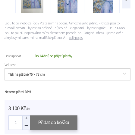
Jsou to psi nebo zajíčci? Ptáte se mne občas. A možná je to jedno. Protože jsou to
hlavně bytosti – bytosti vznešené – důstojné – elegantní – bytosti s grácií. P.S.: A ano,
jsou to psi. :D Inspirováno psím plemenem porcelaine. Originál obrazu je malován
akrylovými barvami na malířské plátno. A ...
celý popis
Dostupnost
Do 14 dnů od přijetí platby
Velikost
Nejsme plátci DPH
3 100 Kč
/
ks
Přidat do košíku