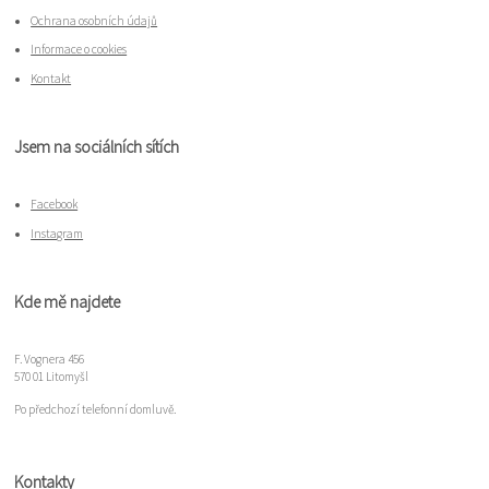
Ochrana osobních údajů
Informace o cookies
Kontakt
Jsem na sociálních sítích
Facebook
Instagram
Kde mě najdete
F. Vognera 456
570 01 Litomyšl
Po předchozí telefonní domluvě.
Kontakty