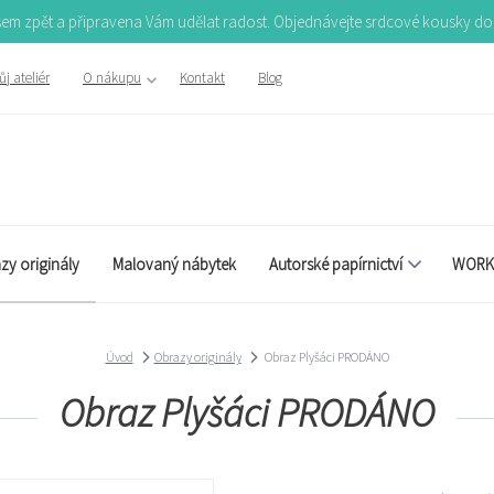
Jsem zpět a připravena Vám udělat radost. Objednávejte srdcové kousky d
j ateliér
O nákupu
Kontakt
Blog
zy originály
Malovaný nábytek
Autorské papírnictví
WORK
Úvod
Obrazy originály
Obraz Plyšáci PRODÁNO
Obraz Plyšáci PRODÁNO