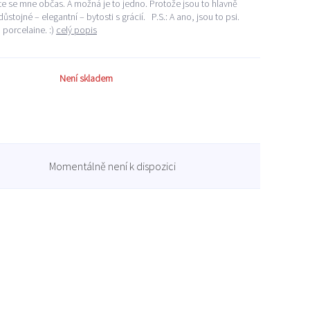
áte se mne občas. A možná je to jedno. Protože jsou to hlavně
ůstojné – elegantní – bytosti s grácií. P.S.: A ano, jsou to psi.
porcelaine. :)
celý popis
Není skladem
Momentálně není k dispozici