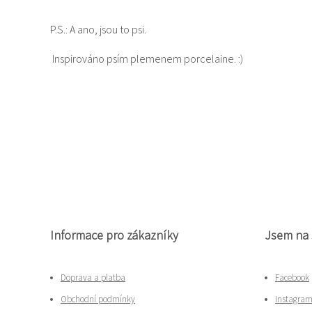
P.S.: A ano, jsou to psi.
Inspirováno psím plemenem porcelaine. :)
Informace pro zákazníky
Jsem na 
Doprava a platba
Facebook
Obchodní podmínky
Instagra