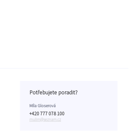
Potřebujete poradit?
Míla Gloserová
+420 777 078 100
mulim@seznam.cz