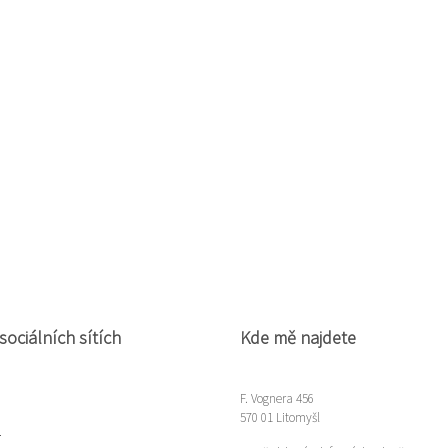
sociálních sítích
Kde mě najdete
F. Vognera 456
570 01 Litomyšl
m