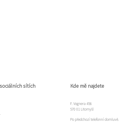
sociálních sítích
Kde mě najdete
F. Vognera 456
570 01 Litomyšl
m
Po předchozí telefonní domluvě.