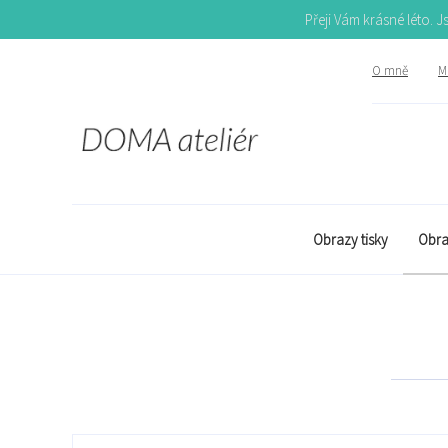
Přeji Vám krásné léto. 
O mně
Mů
Obrazy tisky
Obra