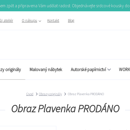
Jsem zpět a připravena Vám udělat radost. Objednávejte srdcové kousky d
j ateliér
O nákupu
Kontakt
Blog
zy originály
Malovaný nábytek
Autorské papírnictví
WORK
Úvod
Obrazy originály
Obraz Plavenka PRODÁNO
Obraz Plavenka PRODÁNO