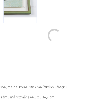
ba, malba, koláž, otisk malířského válečku).
rámu má rozměr š 44,5 x v 34,7 cm.