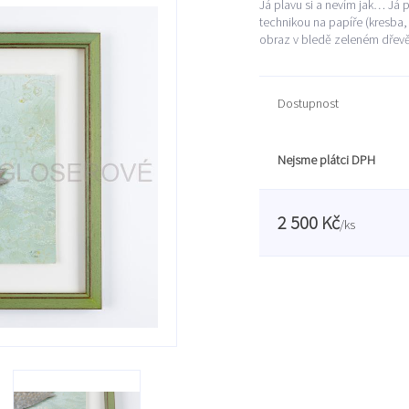
Já plavu si a nevím jak… Já 
technikou na papíře (kresba,
obraz v bledě zeleném dřev
Dostupnost
Nejsme plátci DPH
2 500 Kč
/
ks