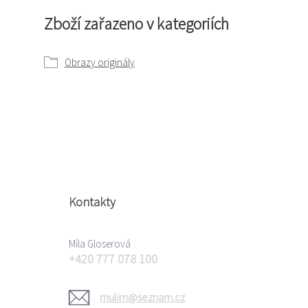
Zboží zařazeno v kategoriích
Obrazy originály
Kontakty
Míla Gloserová
+420 777 078 100
mulim@seznam.cz