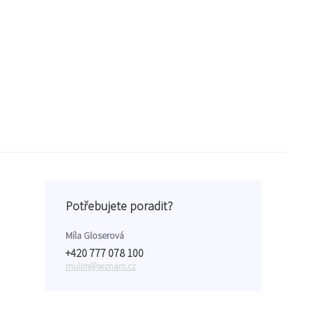
Potřebujete poradit?
Míla Gloserová
+420 777 078 100
mulim@seznam.cz