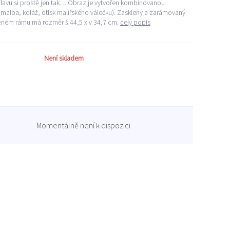
plavu si prostě jen tak… Obraz je vytvořen kombinovanou
 malba, koláž, otisk malířského válečku). Zasklený a zarámovaný
ěném rámu má rozměr š 44,5 x v 34,7 cm.
celý popis
Není skladem
Momentálně není k dispozici