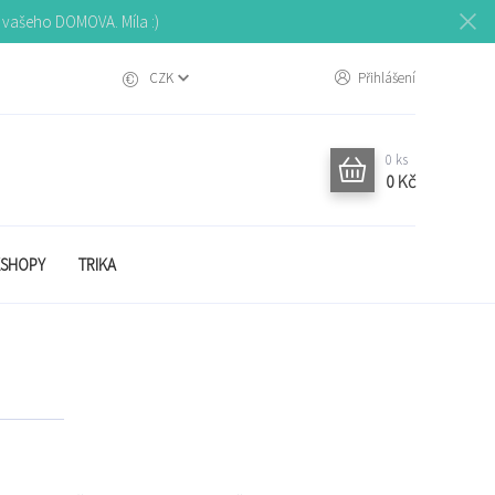
o vašeho DOMOVA. Míla :)
CZK
Přihlášení
0
ks
0 Kč
SHOPY
TRIKA