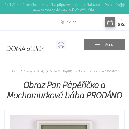
Přeji Vám krásné léto. Jsem zpět a připravena Vám udělat radost. Objednávejte
srdcové kousky do vašeho DOMOVA. Míla :)
0
ks
CZK
0 Kč
Menu
Úvod
Obrazy originály
Obraz Pan Pápěříčko a Mochomurková bába PRODÁNO
Obraz Pan Pápěříčko a
Mochomurková bába PRODÁNO