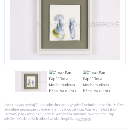
„Co si ti dva asi povídají?“ Tato volná ilustrace je vytvořená technikou akvarelu. Obrázek
je kvalitně zarámován v dřevěném rámu s bílou patinou. Použité umělecké sklo
(Artglass) je nákladné, ale tuto dražší verzi volým záměrně. Sklo minimalizuje
odrážení světel a dalších odlesků ve skleněné ploše,...
celý popis