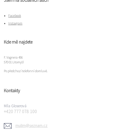
Jsem na sociálních sítích
Facebook
Instagram
Kde mě najdete
F. Vognera 456
570 01 Litomyšl
Po předchozí telefonní domluvě.
Kontakty
Míla Gloserová
+420 777 078 100
mulim@seznam.cz