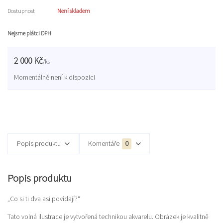
Dostupnost
Není skladem
Nejsme plátci DPH
2 000 Kč
/
ks
Momentálně není k dispozici
Popis produktu
Komentáře
0
Popis produktu
„Co si ti dva asi povídají?“
Tato volná ilustrace je vytvořená technikou akvarelu. Obrázek je kvalitně