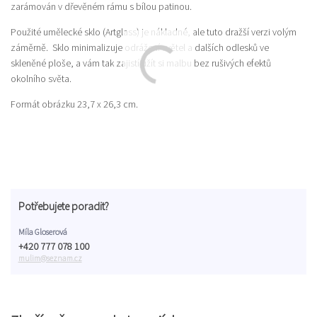
zarámován v dřevěném rámu s bílou patinou.
Použité umělecké sklo (Artglass) je nákladné, ale tuto dražší verzi volým
záměrně. Sklo minimalizuje odrážení světel a dalších odlesků ve
skleněné ploše, a vám tak zajistí užít si malbu bez rušivých efektů
okolního světa.
Formát obrázku 23,7 x 26,3 cm.
Potřebujete poradit?
Míla Gloserová
+420 777 078 100
mulim@seznam.cz