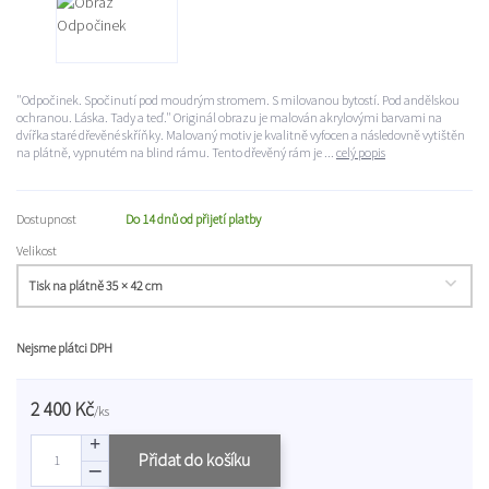
"Odpočinek. Spočinutí pod moudrým stromem. S milovanou bytostí. Pod andělskou
ochranou. Láska. Tady a teď." Originál obrazu je malován akrylovými barvami na
dvířka staré dřevěné skříňky. Malovaný motiv je kvalitně vyfocen a následovně vytištěn
na plátně, vypnutém na blind rámu. Tento dřevěný rám je ...
celý popis
Dostupnost
Do 14 dnů od přijetí platby
Velikost
Nejsme plátci DPH
2 400 Kč
/
ks
Přidat do košíku