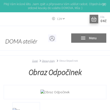
Přeji Vám krásné léto. Jsem zpět a připravena Vám udělat radost. Objednávejte
srdcové kousky do vašeho DOMOVA. Míla :)
0
ks
CZK
0 Kč
Menu
Úvod
Obrazy tisky
Obraz Odpočinek
Obraz Odpočinek