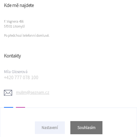
Kde mě najdete
F. Vognera 456
570 01 Litomyšl
Po předchozí telefonní domluvě.
Kontakty
Míla Gloserová
+420 777 078 100
mulim@seznam.cz
Souhlasím
Nastavení