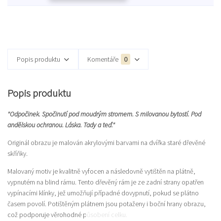
Popis produktu
Komentáře
0
Popis produktu
"Odpočinek. Spočinutí pod moudrým stromem. S milovanou bytostí. Pod
andělskou ochranou. Láska. Tady a teď."
Originál obrazu je malován akrylovými barvami na dvířka staré dřevěné
skříňky.
Malovaný motiv je kvalitně vyfocen a následovně vytištěn na plátně,
vypnutém na blind rámu. Tento dřevěný rám je ze zadní strany opatřen
vypínacími klínky, jež umožňují případné dovypnutí, pokud se plátno
časem povolí. Potištěným plátnem jsou potaženy i boční hrany obrazu,
což podporuje věrohodné působení celku.